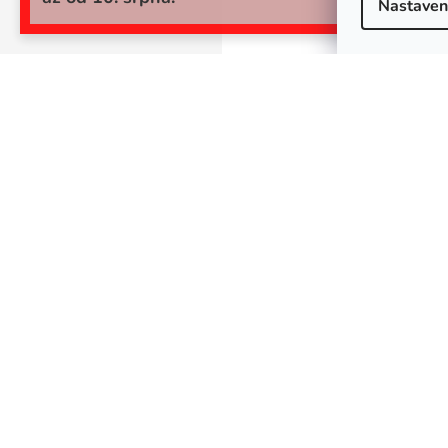
Nastaven
SKLADEM
Stuha s lurexem 3mm fialová 10m
plátnová Torsade
23,97 Kč bez DPH
29 Kč
DO KOŠÍKU