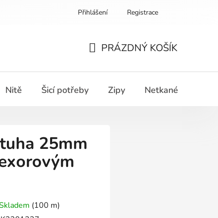
Přihlášení
Registrace
PRÁZDNÝ KOŠÍK
NÁKUPNÍ
KOŠÍK
Nitě
Šicí potřeby
Zipy
Netkané textilie
 stuha 25mm
rexorovým
Skladem
(100 m)