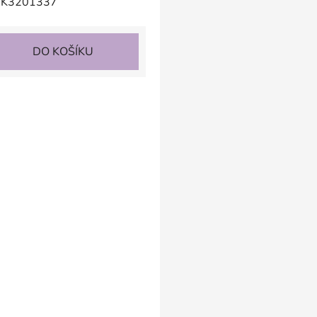
K3201337
DO KOŠÍKU