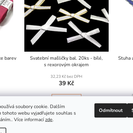
e barev
Svatební mašličky bal. 20ks - bílé,
Stuha 
s rexorovým okrajem
32,23 Kč bez DPH
39 Kč
DETAIL
oužívá soubory cookie. Dalším
Odmítnout
 tohoto webu vyjadřujete souhlas s
váním.. Více informací
zde
.