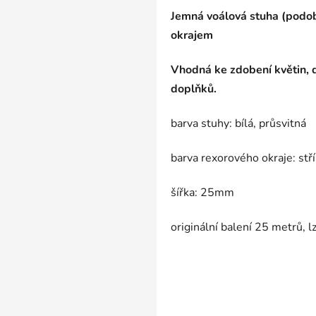
Jemná voálová stuha (podo
okrajem
Vhodná ke zdobení květin, dá
doplňků.
barva stuhy: bílá, průsvitná
barva rexorového okraje: stř
šířka: 25mm
originální balení 25 metrů, 