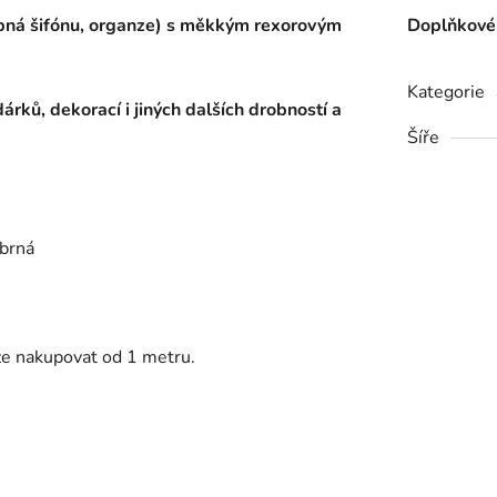
bná šifónu, organze) s měkkým rexorovým
Doplňkové
Kategorie
rků, dekorací i jiných dalších drobností a
Šíře
íbrná
lze nakupovat od 1 metru.