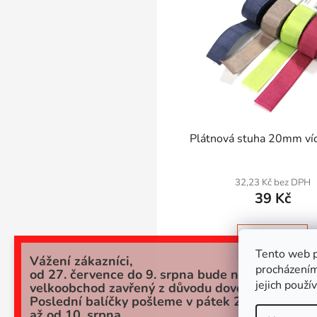
Plátnová stuha 20mm víc
32,23 Kč bez DPH
39 Kč
DETAIL
Tento web p
Vážení zákazníci,
procházením
od 27. července do 9. srpna bude náš
jejich použí
velkoobchod zavřený z důvodu dovolené.
Poslední balíčky pošleme v pátek 24.7. a potom
až od 10. srpna.