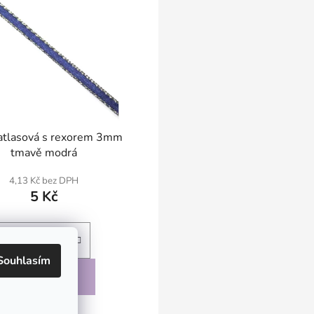
atlasová s rexorem 3mm
tmavě modrá
4,13 Kč bez DPH
5 Kč
Souhlasím
DO KOŠÍKU