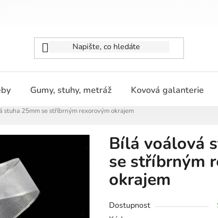
eby
Gumy, stuhy, metráž
Kovová galanterie
vá stuha 25mm se stříbrným rexorovým okrajem
Bílá voálová
se stříbrným 
okrajem
Dostupnost