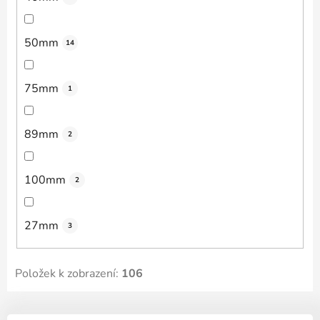
50mm
14
75mm
1
89mm
2
100mm
2
27mm
3
Položek k zobrazení:
106
V