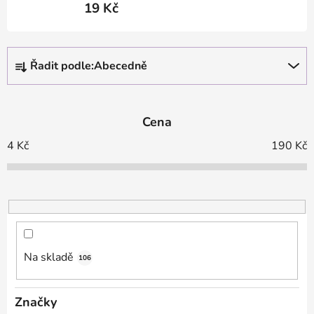
19 Kč
Ř
Řadit podle:
Abecedně
a
z
e
Cena
n
í
4
Kč
190
Kč
p
r
o
d
u
k
Na skladě
106
t
ů
Značky