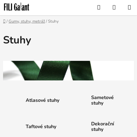
Přejít
Hledat
NÁKUP
na
KOŠÍK
obsah
Domů
/
Gumy, stuhy, metráž
/
Stuhy
Stuhy
Sametové
Atlasové stuhy
stuhy
Dekorační
Taftové stuhy
stuhy