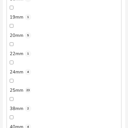
19mm
1
20mm
5
22mm
1
24mm
4
25mm
23
38mm
2
40mm
4