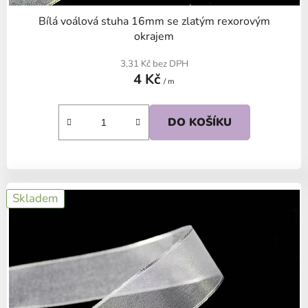
Bílá voálová stuha 16mm se zlatým rexorovým
okrajem
3,31 Kč bez DPH
4 Kč
/ m
DO KOŠÍKU
Skladem