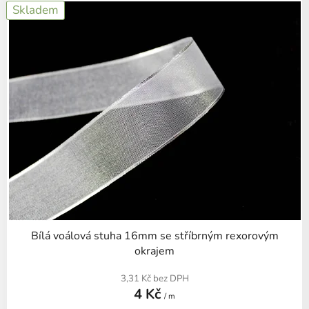
Skladem
ý
p
i
s
p
r
o
d
u
k
t
ů
Bílá voálová stuha 16mm se stříbrným rexorovým
okrajem
3,31 Kč bez DPH
4 Kč
/ m