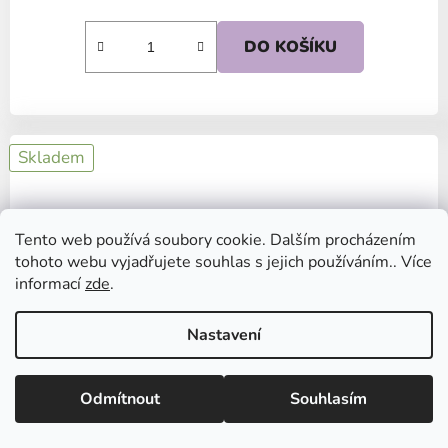
DO KOŠÍKU
Skladem
Tento web používá soubory cookie. Dalším procházením
tohoto webu vyjadřujete souhlas s jejich používáním.. Více
informací
zde
.
Vážení zákazníci,
od 27. července do 9. srpna bude náš
Nastavení
velkoobchod zavřený z důvodu dovolené.
Poslední balíčky pošleme v pátek 24.7. a
potom až od 10. srpna.
Odmítnout
Souhlasím