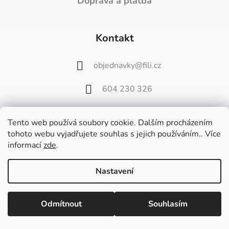
Doprava a platba
Kontakt
objednavky
@
fili.cz
604 230 326
Tento web používá soubory cookie. Dalším procházením
tohoto webu vyjadřujete souhlas s jejich používáním.. Více
informací
zde
.
Vážení zákazníci,
od 27. července do 9. srpna bude náš
Nastavení
velkoobchod zavřený z důvodu dovolené.
Poslední balíčky pošleme v pátek 24.7. a
potom až od 10. srpna.
Odmítnout
Souhlasím