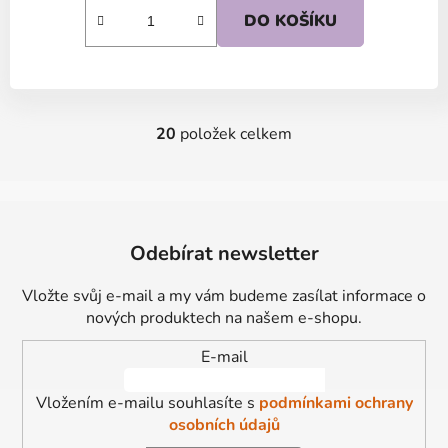
DO KOŠÍKU
20
položek celkem
O
v
l
á
Z
d
á
Odebírat newsletter
a
p
c
a
í
Vložte svůj e-mail a my vám budeme zasílat informace o
t
p
nových produktech na našem e-shopu.
í
r
E-mail
v
k
Vložením e-mailu souhlasíte s
podmínkami ochrany
y
osobních údajů
v