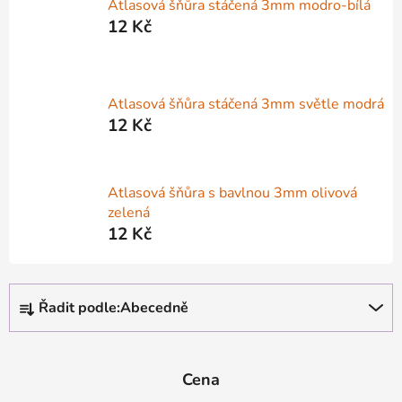
Atlasová šňůra stáčená 3mm modro-bílá
12 Kč
Atlasová šňůra stáčená 3mm světle modrá
12 Kč
Atlasová šňůra s bavlnou 3mm olivová
zelená
12 Kč
Ř
Řadit podle:
Abecedně
a
z
e
Cena
n