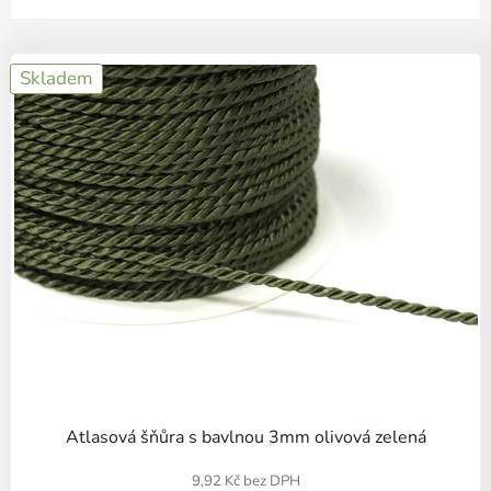
V
Skladem
ý
p
i
s
p
r
o
d
u
k
t
ů
Atlasová šňůra s bavlnou 3mm olivová zelená
9,92 Kč bez DPH