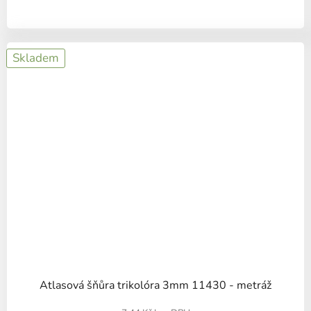
Skladem
Atlasová šňůra trikolóra 3mm 11430 - metráž