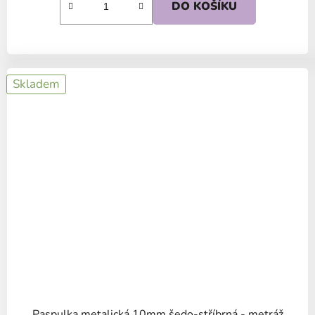
DO KOŠÍKU
Skladem
Paspulka metalická 10mm šedo-stříbrná - metráž