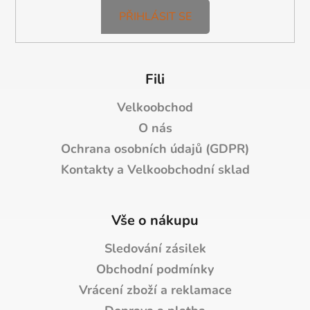
ý
p
PŘIHLÁSIT SE
i
s
u
Fili
Velkoobchod
O nás
Ochrana osobních údajů (GDPR)
Kontakty a Velkoobchodní sklad
Vše o nákupu
Sledování zásilek
Obchodní podmínky
Vrácení zboží a reklamace