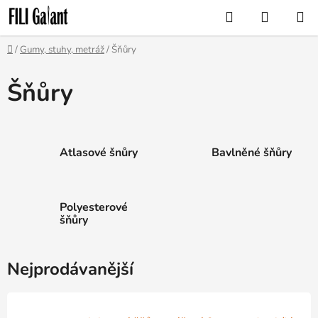
Přejít
Hledat
NÁKUP
na
KOŠÍK
obsah
Domů
/
Gumy, stuhy, metráž
/
Šňůry
Šňůry
Atlasové šnůry
Bavlněné šňůry
Polyesterové
šňůry
Nejprodávanější