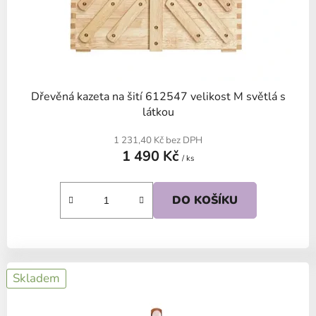
u
k
t
ů
Dřevěná kazeta na šití 612547 velikost M světlá s
látkou
1 231,40 Kč bez DPH
1 490 Kč
/ ks
DO KOŠÍKU
Skladem