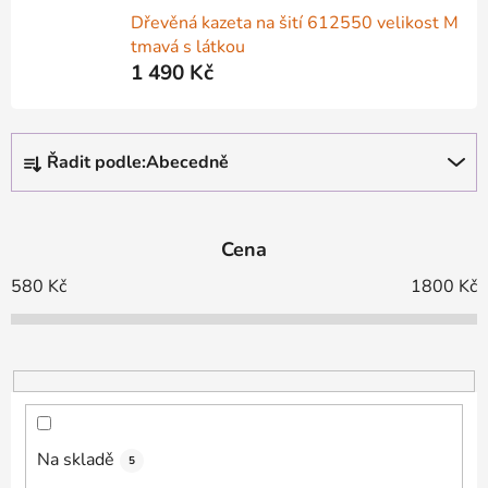
Dřevěná kazeta na šití 612550 velikost M
tmavá s látkou
1 490 Kč
Ř
Řadit podle:
Abecedně
a
z
e
Cena
n
í
580
Kč
1800
Kč
p
r
o
d
u
k
Na skladě
5
t