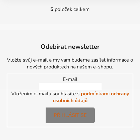
5
položek celkem
O
v
l
á
Z
d
á
Odebírat newsletter
a
p
c
a
í
Vložte svůj e-mail a my vám budeme zasílat informace o
t
p
nových produktech na našem e-shopu.
í
r
E-mail
v
k
Vložením e-mailu souhlasíte s
podmínkami ochrany
y
osobních údajů
v
ý
p
PŘIHLÁSIT SE
i
s
u