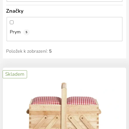
ů
Značky
Prym
5
Položek k zobrazení:
5
V
Skladem
ý
p
i
s
p
r
o
d