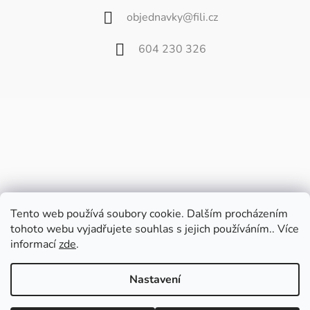
objednavky
@
fili.cz
604 230 326
Tento web používá soubory cookie. Dalším procházením
tohoto webu vyjadřujete souhlas s jejich používáním.. Více
informací
zde
.
Vážení zákazníci,
od 27. července do 9. srpna bude náš
Nastavení
velkoobchod zavřený z důvodu dovolené.
Poslední balíčky pošleme v pátek 24.7. a