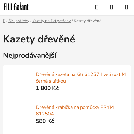
Přejít
Hledat
NÁKUP
na
KOŠÍK
obsah
Domů
/
Šicí potřeby
/
Kazety na šicí potřeby
/
Kazety dřevěné
Kazety dřevěné
Nejprodávanější
Dřevěná kazeta na šití 612574 velikost M
černá s látkou
1 800 Kč
Dřevěná krabička na pomůcky PRYM
612504
580 Kč