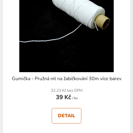
s
p
r
o
d
u
k
t
ů
Gumička - Pružná nit na žabičkování 30m více barev
32,23 Kč bez DPH
39 Kč
/ ks
DETAIL