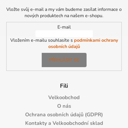
p
c
a
í
Vložte svůj e-mail a my vám budeme zasílat informace o
t
p
nových produktech na našem e-shopu.
í
r
E-mail
v
k
Vložením e-mailu souhlasíte s
podmínkami ochrany
y
osobních údajů
v
ý
p
PŘIHLÁSIT SE
i
s
u
Fili
Velkoobchod
O nás
Ochrana osobních údajů (GDPR)
Kontakty a Velkoobchodní sklad