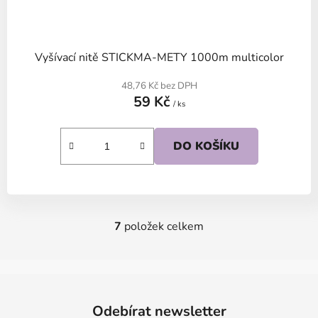
Vyšívací nitě STICKMA-METY 1000m multicolor
48,76 Kč bez DPH
59 Kč
/ ks
DO KOŠÍKU
7
položek celkem
O
v
l
á
Z
d
á
Odebírat newsletter
a