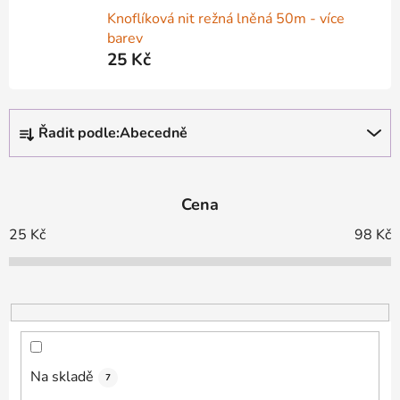
Knoflíková nit režná lněná 50m - více
barev
25 Kč
Ř
Řadit podle:
Abecedně
a
z
e
Cena
n
í
25
Kč
98
Kč
p
r
o
d
u
k
Na skladě
7
t