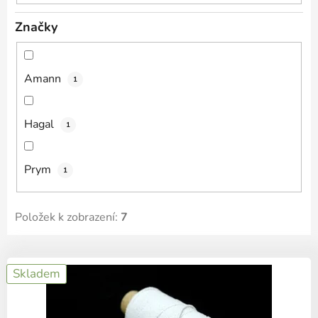
ů
Značky
Amann
1
Hagal
1
Prym
1
Položek k zobrazení:
7
V
Skladem
ý
p
i