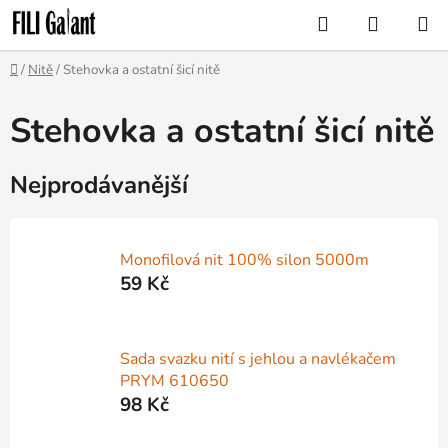
Přejít
Hledat
NÁKUP
na
KOŠÍK
obsah
Domů
/
Nitě
/
Stehovka a ostatní šicí nitě
Stehovka a ostatní šicí nitě
Nejprodávanější
Monofilová nit 100% silon 5000m
59 Kč
Sada svazku nití s jehlou a navlékačem
PRYM 610650
98 Kč