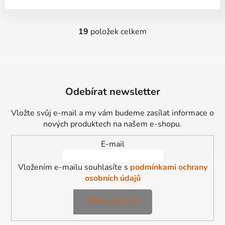
19
položek celkem
O
v
l
á
Z
d
á
Odebírat newsletter
a
p
c
a
í
Vložte svůj e-mail a my vám budeme zasílat informace o
t
p
nových produktech na našem e-shopu.
í
r
E-mail
v
k
Vložením e-mailu souhlasíte s
podmínkami ochrany
y
osobních údajů
v
ý
p
PŘIHLÁSIT SE
i
s