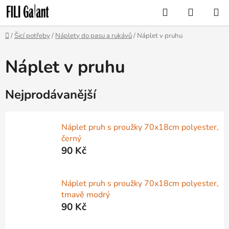
Přejít
Hledat
NÁKUP
na
KOŠÍK
obsah
Domů
/
Šicí potřeby
/
Náplety do pasu a rukávů
/
Náplet v pruhu
Náplet v pruhu
Nejprodávanější
Náplet pruh s proužky 70x18cm polyester,
černý
90 Kč
Náplet pruh s proužky 70x18cm polyester,
tmavě modrý
90 Kč