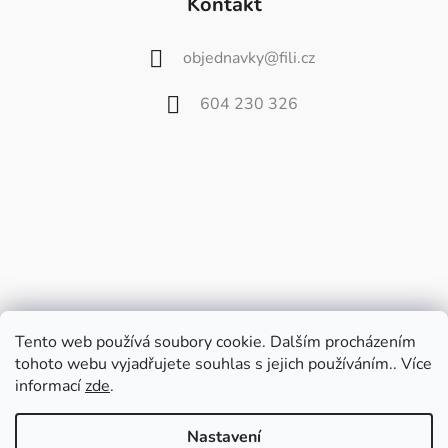
Kontakt
objednavky
@
fili.cz
604 230 326
Tento web používá soubory cookie. Dalším procházením
tohoto webu vyjadřujete souhlas s jejich používáním.. Více
informací
zde
.
Vážení zákazníci,
od 27. července do 9. srpna bude náš
Nastavení