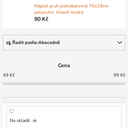
Náplet pruh jednobarevný 70x18cm
polyester, tmavě modrý
90 Kč
Ř
Řadit podle:
Abecedně
a
z
e
Cena
n
í
49
Kč
99
Kč
p
r
o
d
u
k
Na skladě
19
t