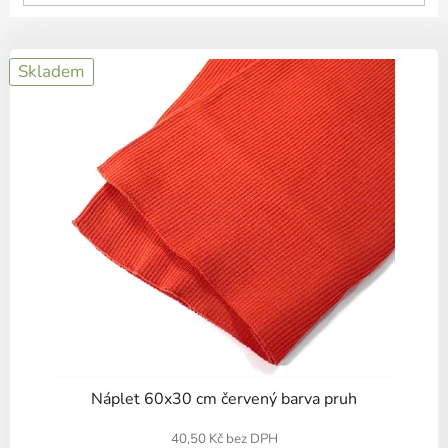
ů
V
Skladem
ý
p
i
s
p
r
o
d
u
k
t
ů
Náplet 60x30 cm červený barva pruh
40,50 Kč bez DPH