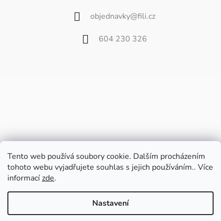
objednavky
@
fili.cz
604 230 326
Tento web používá soubory cookie. Dalším procházením
tohoto webu vyjadřujete souhlas s jejich používáním.. Více
informací
zde
.
Vážení zákazníci,
od 27. července do 9. srpna bude náš
Nastavení
velkoobchod zavřený z důvodu dovolené.