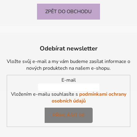
ZPĚT DO OBCHODU
Z
á
Odebírat newsletter
p
a
Vložte svůj e-mail a my vám budeme zasílat informace o
t
nových produktech na našem e-shopu.
í
E-mail
Vložením e-mailu souhlasíte s
podmínkami ochrany
osobních údajů
PŘIHLÁSIT SE