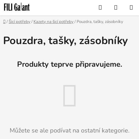
Přejít
Hledat
NÁKUP
na
KOŠÍK
obsah
Domů
/
Šicí potřeby
/
Kazety na šicí potřeby
/
Pouzdra, tašky, zásobníky
Pouzdra, tašky, zásobníky
Produkty teprve připravujeme.
Můžete se ale podívat na ostatní kategorie.