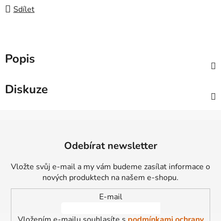
Sdílet
Popis
Diskuze
Z
á
Odebírat newsletter
p
a
Vložte svůj e-mail a my vám budeme zasílat informace o
t
nových produktech na našem e-shopu.
í
E-mail
Vložením e-mailu souhlasíte s
podmínkami ochrany