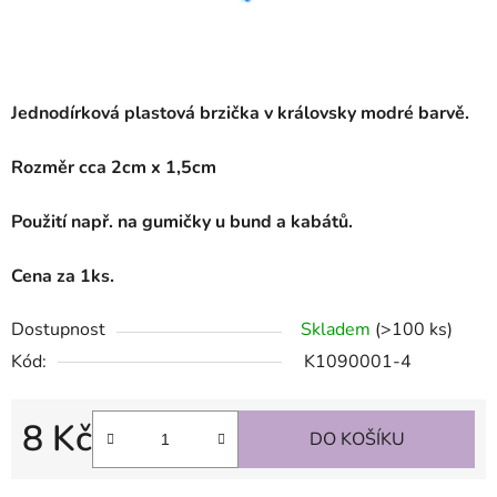
Jednodírková plastová brzička v královsky modré barvě.
Rozměr cca 2cm x 1,5cm
Použití např. na gumičky u bund a kabátů.
Cena za 1ks.
Dostupnost
Skladem
(>100 ks)
Kód:
K1090001-4
8 Kč
DO KOŠÍKU
Měrná cena: