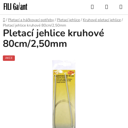
Přejít
Hledat
NÁKUP
na
KOŠÍK
obsah
Domů
/
Pletací a háčkovací potřeby
/
Pletací jehlice
/
Kruhové pletací jehlice
/
Pletací jehlice kruhové 80cm/2,50mm
Pletací jehlice kruhové
80cm/2,50mm
AKCE