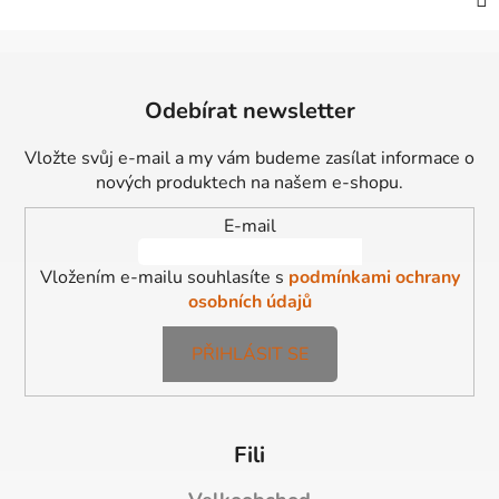
Z
á
Odebírat newsletter
p
a
Vložte svůj e-mail a my vám budeme zasílat informace o
t
nových produktech na našem e-shopu.
í
E-mail
Vložením e-mailu souhlasíte s
podmínkami ochrany
osobních údajů
PŘIHLÁSIT SE
Fili