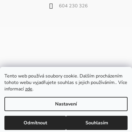
604 230 326
Tento web používá soubory cookie. Dalším procházením
tohoto webu vyjadřujete souhlas s jejich používáním.. Více
informací
zde
.
Vážení zákazníci,
od 27. července do 9. srpna bude náš
Nastavení
velkoobchod zavřený z důvodu dovolené.
Poslední balíčky pošleme v pátek 24.7. a
Vytvořil Shoptet
potom až od 10. srpna.
Odmítnout
Souhlasím
Copyright 2026
Fili.cz
. Všechna práva vyhrazena.
Upravit nastavení cookies