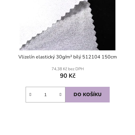
Vlizelín elastický 30g/m² bílý 512104 150cm
74,38 Kč bez DPH
90 Kč
DO KOŠÍKU
SKLADEM