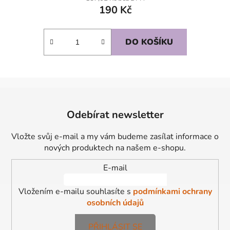
190 Kč
DO KOŠÍKU
Z
á
Odebírat newsletter
p
a
Vložte svůj e-mail a my vám budeme zasílat informace o
t
nových produktech na našem e-shopu.
í
E-mail
Vložením e-mailu souhlasíte s
podmínkami ochrany
osobních údajů
PŘIHLÁSIT SE