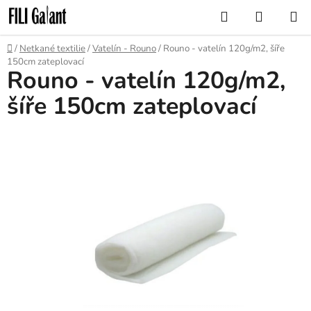
Přejít
Hledat
NÁKUP
na
KOŠÍK
obsah
Domů
/
Netkané textilie
/
Vatelín - Rouno
/
Rouno - vatelín 120g/m2, šíře
150cm zateplovací
Rouno - vatelín 120g/m2,
šíře 150cm zateplovací