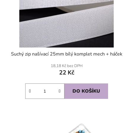
Suchý zip našívací 25mm bílý komplet mech + háček
18,18 Kč bez DPH
22 Kč
DO KOŠÍKU
SKLADEM