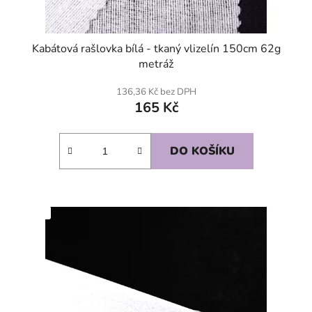
Kabátová rašlovka bílá - tkaný vlizelín 150cm 62g
metráž
136,36 Kč bez DPH
165 Kč
DO KOŠÍKU
SKLADEM