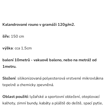
Kalandrované rouno v gramáži 120g/m2.
šíře:
150 cm
výška
: cca 1,5cm
balení 10metrů - vakuově baleno, nebo na metráž od
1metru.
Složení
: silikonizovaná polyesterová vrstvené mikrovlákna
tepelně a chemicky zpevněná.
Oblast použití:
lyžařské a sportovní oblečení, oteplovací
kalhoty, zimní bundy, kabáty a pláště do deště, spací pytle,