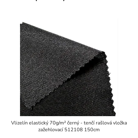
SKLADEM
Vlizelín elastický 70g/m² černý - tenčí rašlová vložka
zažehlovací 512108 150cm