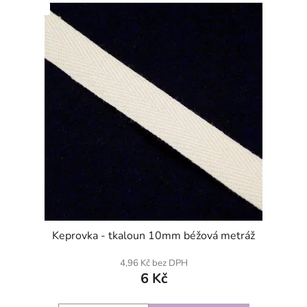
SKLADEM
Keprovka - tkaloun 10mm béžová metráž
4,96 Kč bez DPH
6 Kč