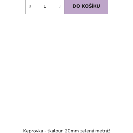
DO KOŠÍKU
SKLADEM
Keprovka - tkaloun 20mm zelená metráž