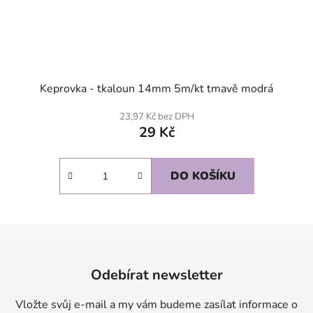
Keprovka - tkaloun 14mm 5m/kt tmavě modrá
23,97 Kč bez DPH
29 Kč
DO KOŠÍKU
Z
á
Odebírat newsletter
p
a
Vložte svůj e-mail a my vám budeme zasílat informace o