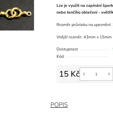
Lze je využít na zapínání šper
nebo tenčího oblečení - světří
Rozměr průvleku na upevnění
Vnější rozměr: 43mm x 15mm
Dostupnost
Kód:
15 Kč
Měrná cena:
POPIS