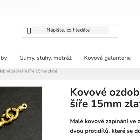
eby
Gumy, stuhy, metráž
Kovová galanterie
obné zapínání šíře 15mm zlaté
Kovové ozdob
šíře 15mm zla
Malé kovové zapínání ve z
dvou protidílů, které se 