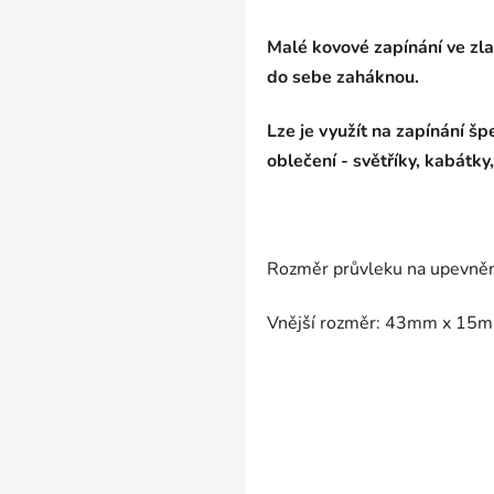
Malé kovové zapínání ve zlat
do sebe zaháknou.
Lze je využít na zapínání š
oblečení - světříky, kabátky
Rozměr průvleku na upevně
Vnější rozměr: 43mm x 15