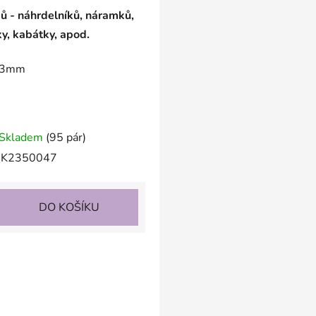
ků - náhrdelníků, náramků,
ky, kabátky, apod.
: 3mm
Skladem
(95 pár)
K2350047
DO KOŠÍKU