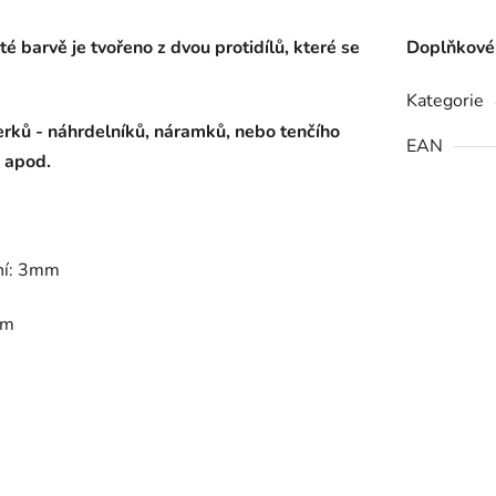
é barvě je tvořeno z dvou protidílů, které se
Doplňkové
Kategorie
perků - náhrdelníků, náramků, nebo tenčího
EAN
, apod.
ní: 3mm
mm