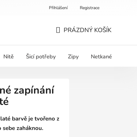
Přihlášení
Registrace
PRÁZDNÝ KOŠÍK
NÁKUPNÍ
KOŠÍK
Nitě
Šicí potřeby
Zipy
Netkané textilie
né zapínání
té
laté barvě je tvořeno z
do sebe zaháknou.