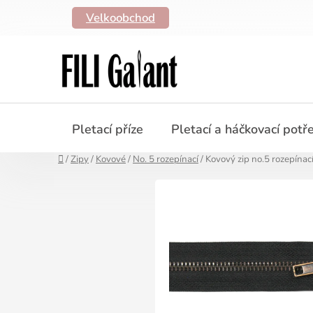
Přejít
Velkoobchod
na
obsah
Pletací příze
Pletací a háčkovací potř
Domů
/
Zipy
/
Kovové
/
No. 5 rozepínací
/
Kovový zip no.5 rozepín