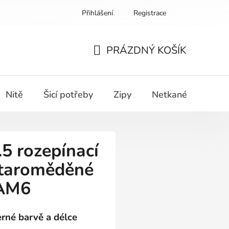
Přihlášení
Registrace
PRÁZDNÝ KOŠÍK
NÁKUPNÍ
KOŠÍK
Nitě
Šicí potřeby
Zipy
Netkané textilie
.5 rozepínací
staroměděné
AM6
erné barvě a délce