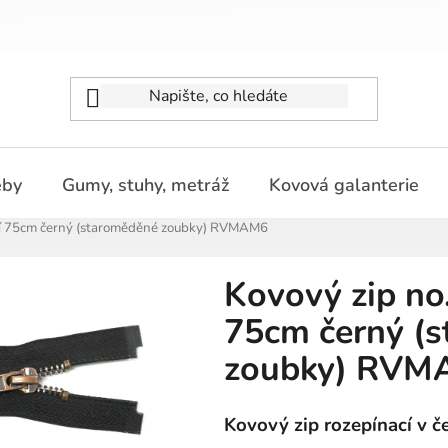
eby
Gumy, stuhy, metráž
Kovová galanterie
ací 75cm černý (staroměděné zoubky) RVMAM6
Kovový zip no
75cm černý (
zoubky) RVM
Kovový zip rozepínací v č