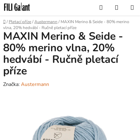
Přejít
Hledat
NÁKUP
na
KOŠÍK
obsah
Domů
/
Pletací příze
/
Austermann
/
MAXIN Merino & Seide - 80% merino
vlna, 20% hedvábí - Ručně pletací příze
MAXIN Merino & Seide -
80% merino vlna, 20%
hedvábí - Ručně pletací
příze
Značka:
Austermann