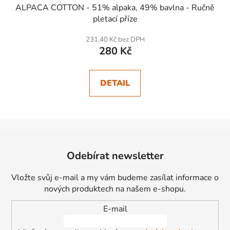
ALPACA COTTON - 51% alpaka, 49% bavlna - Ručně
pletací příze
231,40 Kč bez DPH
280 Kč
DETAIL
Z
á
Odebírat newsletter
p
a
Vložte svůj e-mail a my vám budeme zasílat informace o
t
nových produktech na našem e-shopu.
í
E-mail