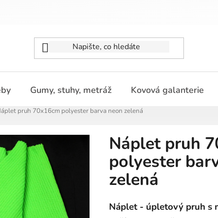
eby
Gumy, stuhy, metráž
Kovová galanterie
áplet pruh 70x16cm polyester barva neon zelená
Náplet pruh 
polyester bar
zelená
Náplet - úpletový pruh s 