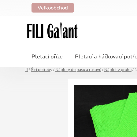
Přejít
Velkoobchod
na
obsah
Pletací příze
Pletací a háčkovací potř
Domů
/
Šicí potřeby
/
Náplety do pasu a rukávů
/
Náplet v pruhu
/
N