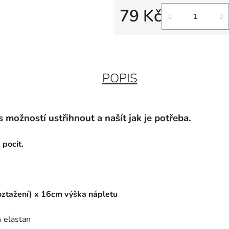
79 Kč
Měrná cena:
POPIS
 možností ustřihnout a našít jak je potřeba.
 pocit.
oztažení) x 16cm výška nápletu
 elastan