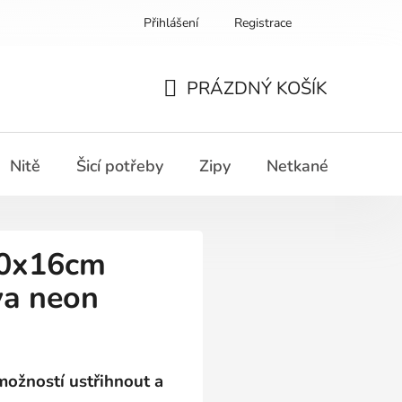
Přihlášení
Registrace
PRÁZDNÝ KOŠÍK
NÁKUPNÍ
KOŠÍK
Nitě
Šicí potřeby
Zipy
Netkané textilie
70x16cm
va neon
možností ustřihnout a