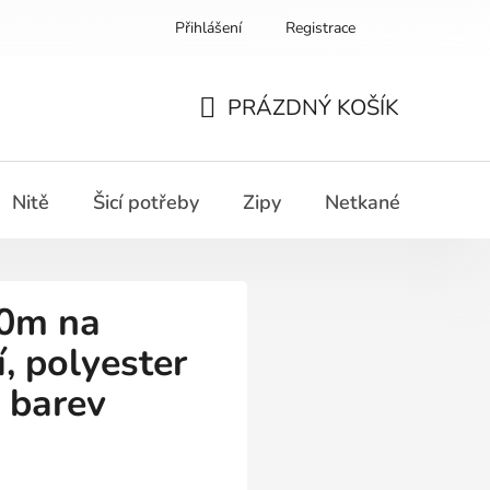
Přihlášení
Registrace
PRÁZDNÝ KOŠÍK
NÁKUPNÍ
KOŠÍK
Nitě
Šicí potřeby
Zipy
Netkané textilie
0m na
í, polyester
 barev