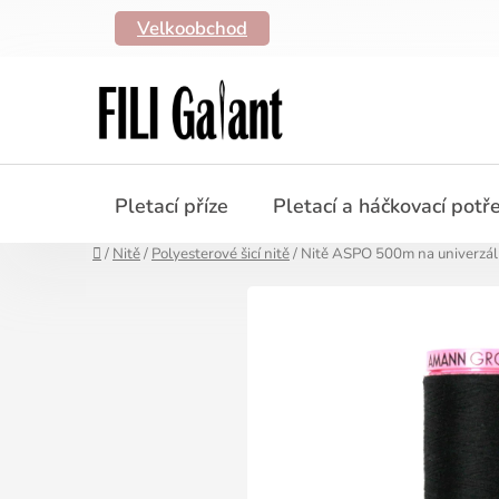
Přejít
Velkoobchod
na
obsah
Pletací příze
Pletací a háčkovací potř
Domů
/
Nitě
/
Polyesterové šicí nitě
/
Nitě ASPO 500m na univerzáln