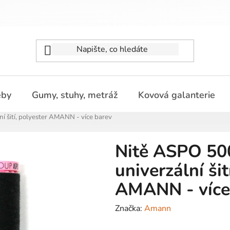
eby
Gumy, stuhy, metráž
Kovová galanterie
í šití, polyester AMANN - více barev
Nitě ASPO 50
univerzální šit
AMANN - více
Značka:
Amann