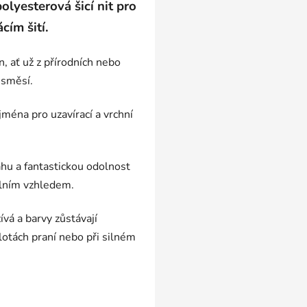
olyesterová šicí nit pro
cím šití.
n, ať už z přírodních nebo
 směsí.
éna pro uzavírací a vrchní
u a fantastickou odolnost
ilním vzhledem.
vá a barvy zůstávají
lotách praní nebo při silném