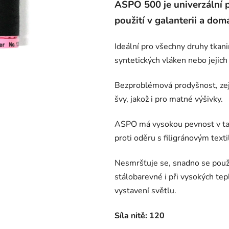
ASPO 500 je univerzální p
použití v galanterii a domá
Ideální pro všechny druhy tkani
syntetických vláken nebo jejich
Bezproblémová prodyšnost, zejm
švy, jakož i pro matné výšivky.
ASPO má vysokou pevnost v tah
proti oděru s filigránovým text
Nesmršťuje se, snadno se použí
stálobarevné i při vysokých tep
vystavení světlu.
Síla nitě: 120