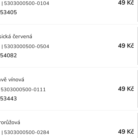
49 Kč
)
| 5303000500-0104
53405
sická červená
49 Kč
)
| 5303000500-0504
54082
vě vínová
49 Kč
 5303000500-0111
53443
rorůžová
49 Kč
)
| 5303000500-0284