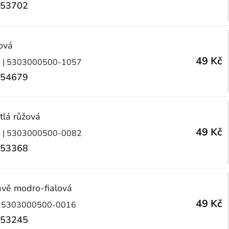
53702
ová
49 Kč
)
| 5303000500-1057
54679
tlá růžová
49 Kč
)
| 5303000500-0082
53368
vě modro-fialová
49 Kč
 5303000500-0016
53245