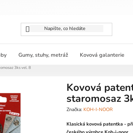
eby
Gumy, stuhy, metráž
Kovová galanterie
omosaz 3ks vel. 8
Kovová pate
staromosaz 3k
Značka:
KOH-I-NOOR
Klasická kovová patentka - přiš
českého výrobce Koh-i-noor