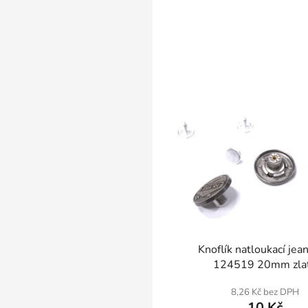
SKLADEM
Knoflík natloukací jea
124519 20mm zla
8,26 Kč bez DPH
10 Kč