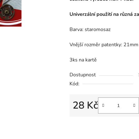
Univerzální použití na různá z
Barva: staromosaz
Vnější rozměr patentky: 21mm 
3ks na kartě
Dostupnost
Kód:
28 Kč
Měrná cena: