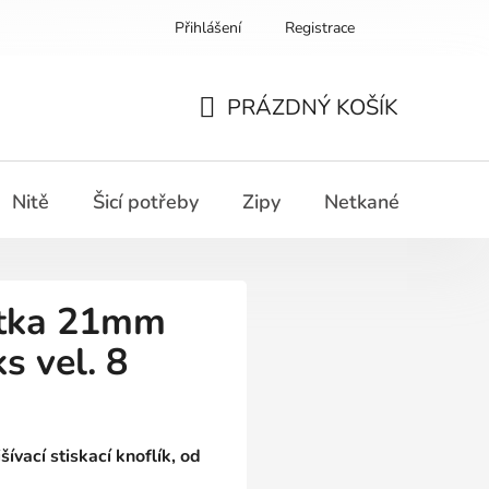
Přihlášení
Registrace
PRÁZDNÝ KOŠÍK
NÁKUPNÍ
KOŠÍK
Nitě
Šicí potřeby
Zipy
Netkané textilie
ntka 21mm
s vel. 8
ívací stiskací knoflík, od