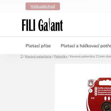
Přejít
Velkoobchod
na
obsah
Pletací příze
Pletací a háčkovací potř
Domů
/
Kovová galanterie
/
Patentky
/
Kovová patentka 21mm star