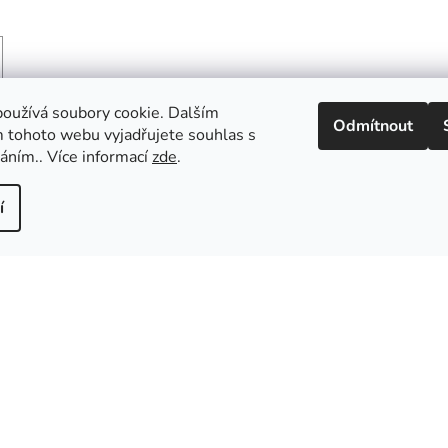
oužívá soubory cookie. Dalším
Odmítnout
 tohoto webu vyjadřujete souhlas s
váním.. Více informací
zde
.
í
Podobné produkty