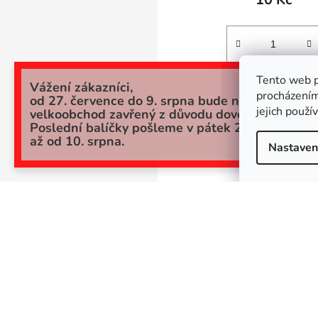
Tento web p
DO KOŠÍKU
Vážení zákazníci,
procházením
od 27. července do 9. srpna bude náš
jejich použí
velkoobchod zavřený z důvodu dovolené.
Poslední balíčky pošleme v pátek 24.7. a potom
až od 10. srpna.
Nastaven
SKLADEM