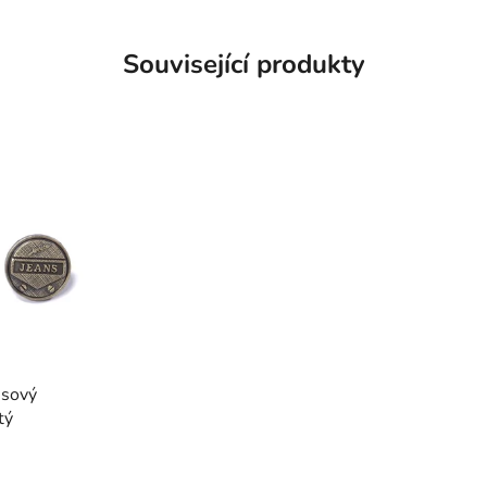
Související produkty
nsový
tý