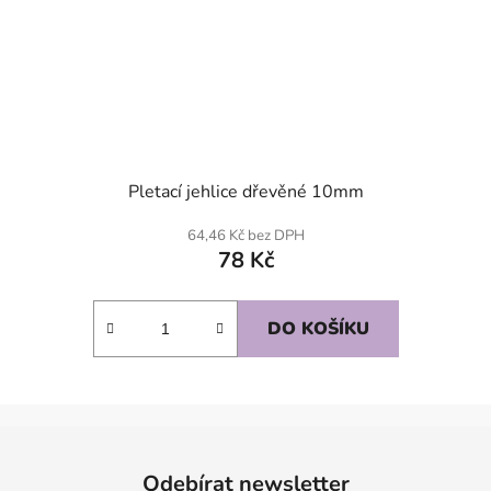
Pletací jehlice dřevěné 10mm
64,46 Kč bez DPH
78 Kč
DO KOŠÍKU
Z
á
Odebírat newsletter