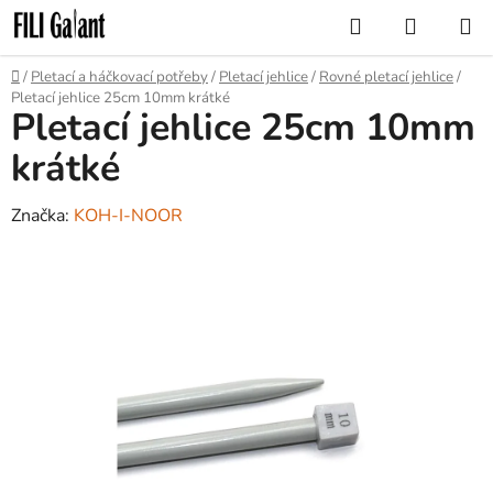
Přejít
Hledat
NÁKUP
na
KOŠÍK
obsah
Domů
/
Pletací a háčkovací potřeby
/
Pletací jehlice
/
Rovné pletací jehlice
/
Pletací jehlice 25cm 10mm krátké
Pletací jehlice 25cm 10mm
krátké
Značka:
KOH-I-NOOR