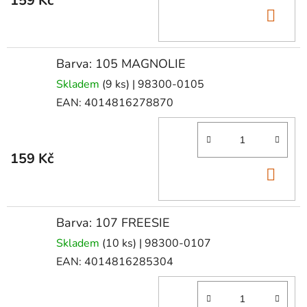
159 Kč
DO
KOŠ
Barva: 105 MAGNOLIE
Skladem
(9 ks)
| 98300-0105
EAN:
4014816278870
159 Kč
DO
KOŠ
Barva: 107 FREESIE
Skladem
(10 ks)
| 98300-0107
EAN:
4014816285304