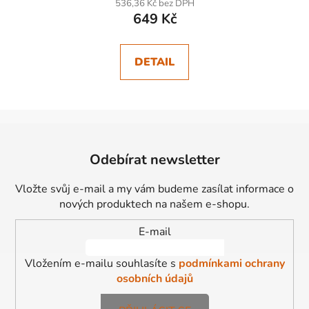
536,36 Kč bez DPH
649 Kč
DETAIL
Z
á
Odebírat newsletter
p
a
Vložte svůj e-mail a my vám budeme zasílat informace o
t
nových produktech na našem e-shopu.
í
E-mail
Vložením e-mailu souhlasíte s
podmínkami ochrany
osobních údajů