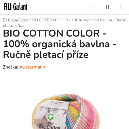
Přejít
Hledat
NÁKUP
na
KOŠÍK
obsah
Domů
/
Pletací příze
/
BIO COTTON COLOR - 100% organická bavlna - Ručně
pletací příze
BIO COTTON COLOR -
100% organická bavlna -
Ručně pletací příze
Značka:
Austermann