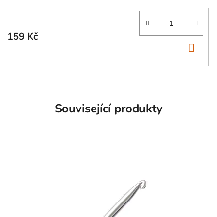
159 Kč
DO
KOŠ
Související produkty
SKLADEM