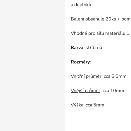
a doplňků.
Balení obsahuje 20ks + pomů
Vhodné pro sílu materiálu 1
Barva
: stříbrná
Rozměry
:
Vnitřní průměr
: cca 5,5mm
Vnější průměr
: cca 10mm
Výška
: cca 5mm