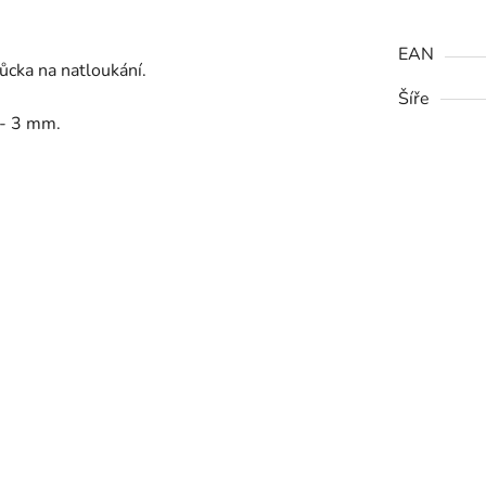
EAN
cka na natloukání.
Šíře
 - 3 mm.