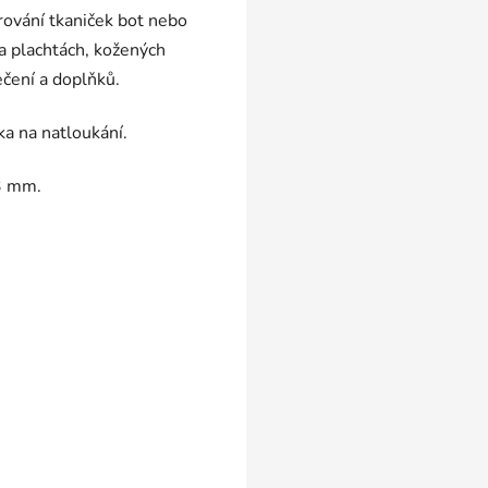
ěrování tkaniček bot nebo
na plachtách, kožených
ečení a doplňků.
a na natloukání.
 3 mm.