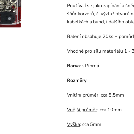
Používají se jako zapínání a šn
šňůr korzetů, či výztuž otvorů 
kabelkách a bund, i dalšího obl
Balení obsahuje 20ks + pomůck
Vhodné pro sílu materiálu 1 -
Barva
: stříbrná
Rozměry
:
Vnitřní průměr
: cca 5,5mm
Vnější průměr
: cca 10mm
Výška
: cca 5mm