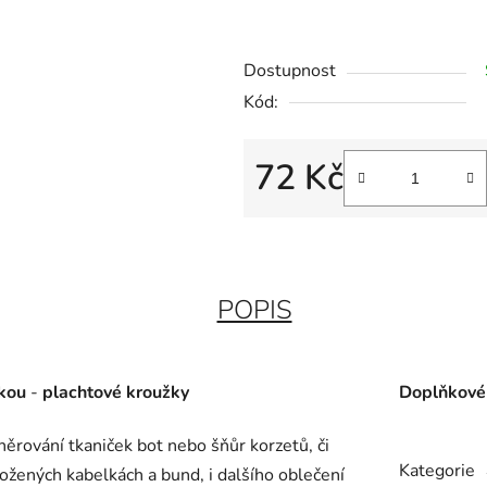
Dostupnost
Kód:
72 Kč
Měrná cena:
POPIS
kou
-
plachtové kroužky
Doplňkové
šněrování tkaniček bot nebo šňůr korzetů, či
Kategorie
kožených kabelkách a bund, i dalšího oblečení