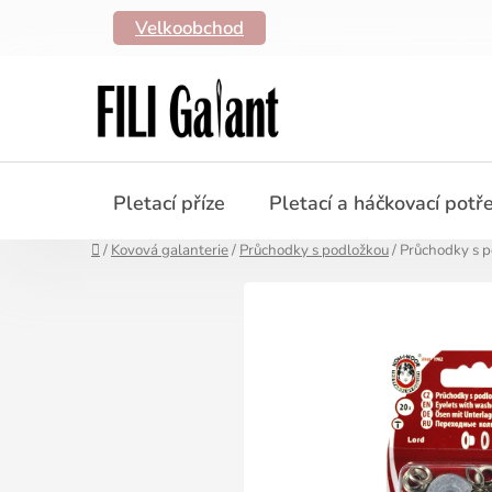
Přejít
Velkoobchod
na
obsah
Pletací příze
Pletací a háčkovací potř
Domů
/
Kovová galanterie
/
Průchodky s podložkou
/
Průchodky s p