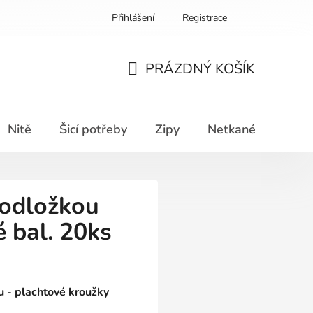
Přihlášení
Registrace
PRÁZDNÝ KOŠÍK
NÁKUPNÍ
KOŠÍK
Nitě
Šicí potřeby
Zipy
Netkané textilie
podložkou
 bal. 20ks
u
-
plachtové kroužky