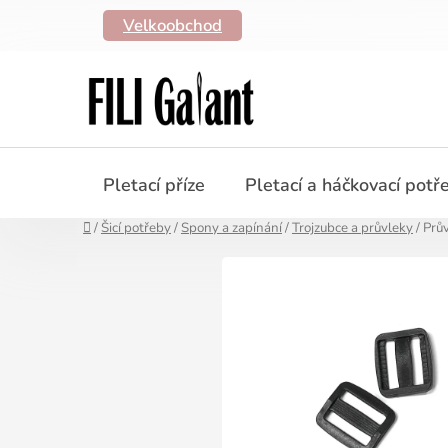
Přejít
Velkoobchod
na
obsah
Pletací příze
Pletací a háčkovací potř
Domů
/
Šicí potřeby
/
Spony a zapínání
/
Trojzubce a průvleky
/
Prů