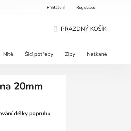
Přihlášení
Registrace
PRÁZDNÝ KOŠÍK
NÁKUPNÍ
KOŠÍK
Nitě
Šicí potřeby
Zipy
Netkané textilie
ona 20mm
ování délky popruhu