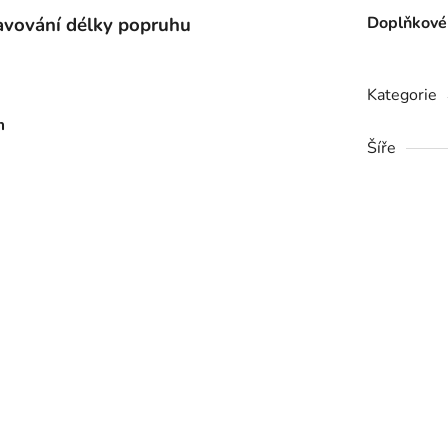
avování délky popruhu
Doplňkové
Kategorie
m
Šíře