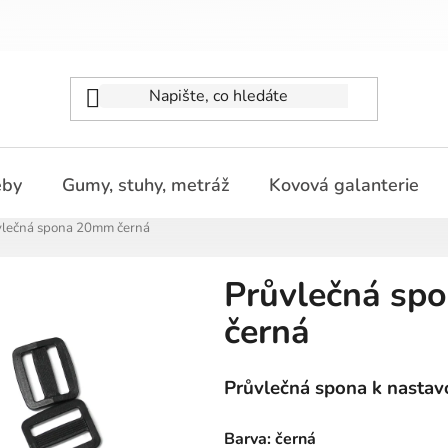
eby
Gumy, stuhy, metráž
Kovová galanterie
vlečná spona 20mm černá
Průvlečná sp
černá
Průvlečná spona k nastav
Barva: černá