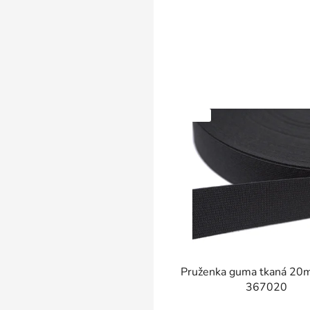
SKLADEM
Pruženka guma tkaná 20mm černá
367020