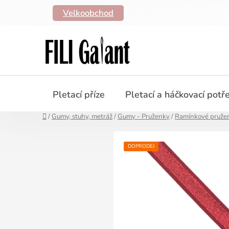
Přejít
Velkoobchod
na
obsah
Pletací příze
Pletací a háčkovací potř
Domů
/
Gumy, stuhy, metráž
/
Gumy - Pruženky
/
Ramínkové pruže
DOPRODEJ