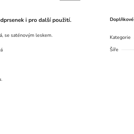
prsenek i pro další použití.
Doplňkové
ká, se saténovým leskem.
Kategorie
Šíře
vá
u.