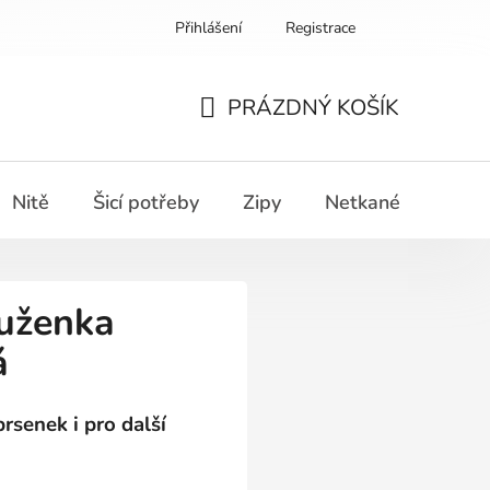
Přihlášení
Registrace
PRÁZDNÝ KOŠÍK
NÁKUPNÍ
KOŠÍK
Nitě
Šicí potřeby
Zipy
Netkané textilie
uženka
á
senek i pro další