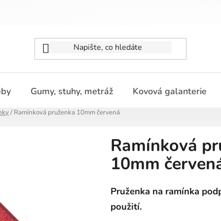
eby
Gumy, stuhy, metráž
Kovová galanterie
nky
/
Ramínková pruženka 10mm červená
Ramínková pr
10mm červen
Pruženka na ramínka podpr
použití.