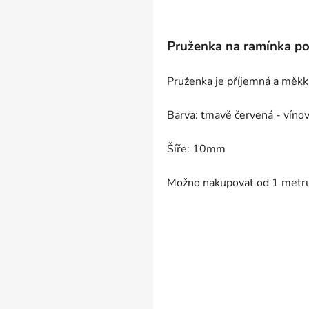
Pruženka na ramínka pod
Pruženka je příjemná a měk
Barva: tmavě červená - víno
Šíře: 10mm
Možno nakupovat od 1 metr