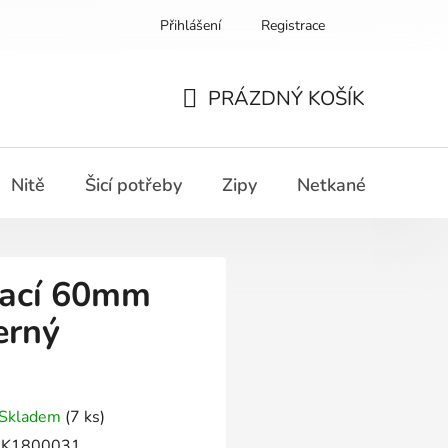
Přihlášení
Registrace
PRÁZDNÝ KOŠÍK
NÁKUPNÍ
KOŠÍK
Nitě
Šicí potřeby
Zipy
Netkané textilie
rací 60mm
erný
Skladem
(7 ks)
K1800031