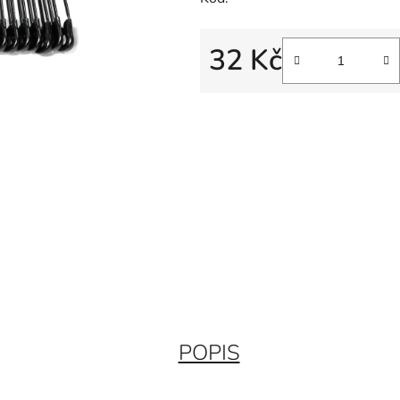
32 Kč
Měrná cena:
POPIS