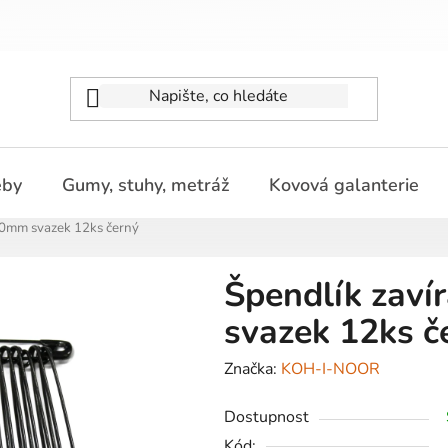
eby
Gumy, stuhy, metráž
Kovová galanterie
 60mm svazek 12ks černý
Špendlík zaví
svazek 12ks č
Značka:
KOH-I-NOOR
Dostupnost
Kód: