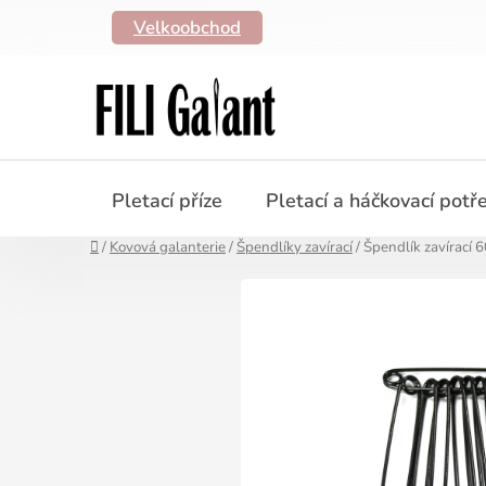
Přejít
Velkoobchod
na
obsah
Pletací příze
Pletací a háčkovací potř
Domů
/
Kovová galanterie
/
Špendlíky zavírací
/
Špendlík zavírací