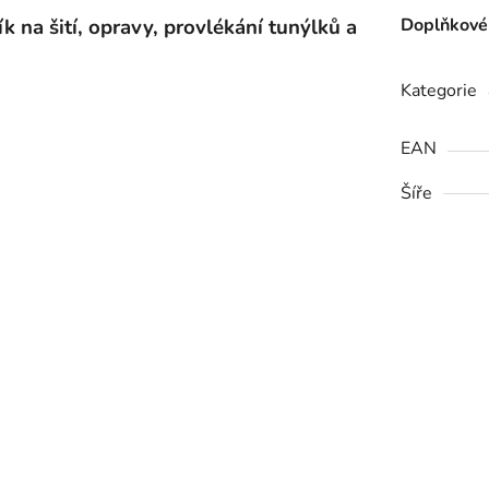
ík na šití, opravy, provlékání tunýlků a
Doplňkové
Kategorie
EAN
Šíře