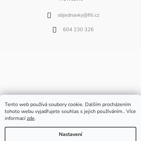
objednavky
@
fili.cz
604 230 326
Tento web používá soubory cookie. Dalším procházením
tohoto webu vyjadřujete souhlas s jejich používáním.. Více
informací
zde
.
Vážení zákazníci,
od 27. července do 9. srpna bude náš
Nastavení
velkoobchod zavřený z důvodu dovolené.