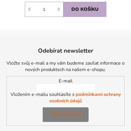
DO KOŠÍKU
Z
á
Odebírat newsletter
p
a
Vložte svůj e-mail a my vám budeme zasílat informace o
t
nových produktech na našem e-shopu.
í
E-mail
Vložením e-mailu souhlasíte s
podmínkami ochrany
osobních údajů
PŘIHLÁSIT SE