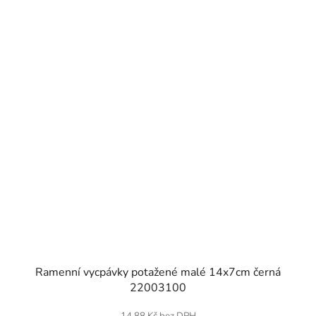
SKLADEM
Ramenní vycpávky potažené malé 14x7cm černá
22003100
14,88 Kč bez DPH