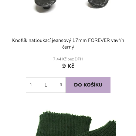
Knoflík natloukací jeansový 17mm FOREVER vavřín
černý
7,44 Kč bez DPH
9 Kč
DO KOŠÍKU
SKLADEM