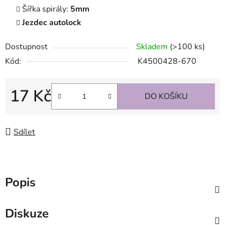
Šířka spirály:
5mm
Jezdec autolock
Dostupnost
Skladem
(>100 ks)
Kód:
K4500428-670
17 Kč
DO KOŠÍKU
Měrná cena:
Sdílet
Popis
Diskuze