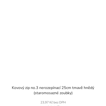
SKLADEM
Kovový zip no.3 nerozepínací 25cm tmavě hnědý
(staromosazné zoubky)
23,97 Kč bez DPH