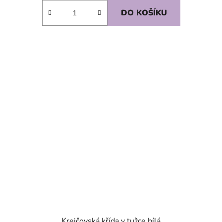
DO KOŠÍKU
SKLADEM
Krejčovská křída v tužce bílá