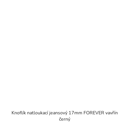
SKLADEM
Knoflík natloukací jeansový 17mm FOREVER vavřín
černý