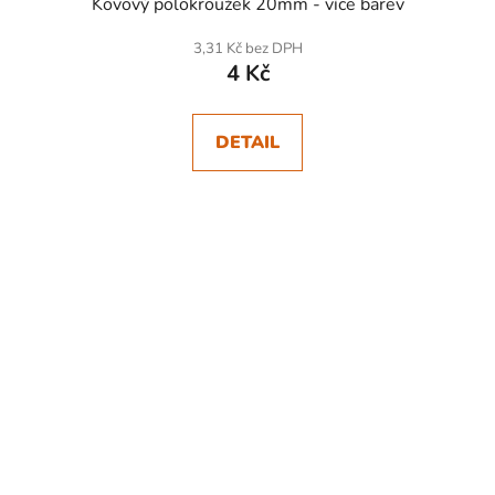
Kovový polokroužek 20mm - více barev
3,31 Kč bez DPH
4 Kč
DETAIL
SKLADEM