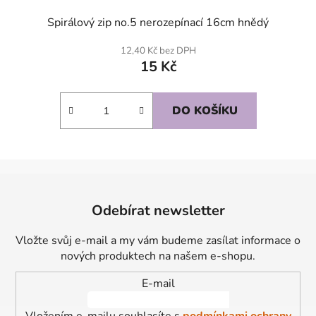
Spirálový zip no.5 nerozepínací 16cm hnědý
12,40 Kč bez DPH
15 Kč
DO KOŠÍKU
Z
á
Odebírat newsletter
p
a
Vložte svůj e-mail a my vám budeme zasílat informace o
t
nových produktech na našem e-shopu.
í
E-mail