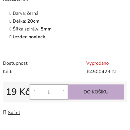
Barva: černá
Délka:
20cm
Šířka spirály:
5mm
Jezdec nonlock
Dostupnost
Vyprodáno
Kód:
K4500429-N
19 Kč
DO KOŠÍKU
Měrná cena:
Sdílet