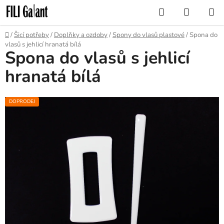
Přejít
Hledat
NÁKUP
na
KOŠÍK
obsah
Domů
/
Šicí potřeby
/
Doplňky a ozdoby
/
Spony do vlasů plastové
/
Spona do
vlasů s jehlicí hranatá bílá
Spona do vlasů s jehlicí
hranatá bílá
DOPRODEJ