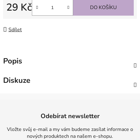
29 Kč
DO KOŠÍKU
Měrná cena:
Sdílet
Popis
Diskuze
Z
á
Odebírat newsletter
p
a
Vložte svůj e-mail a my vám budeme zasílat informace o
t
nových produktech na našem e-shopu.