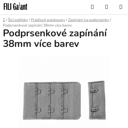
Přejít
Hledat
NÁKUP
na
KOŠÍK
obsah
Domů
/
Šicí potřeby
/
Prádlové polotovary
/
Zapínání na podprsenky
/
Podprsenkové zapínání 38mm více barev
Podprsenkové zapínání
38mm více barev