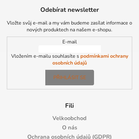
á
Odebírat newsletter
p
a
Vložte svůj e-mail a my vám budeme zasílat informace o
t
nových produktech na našem e-shopu.
í
E-mail
Vložením e-mailu souhlasíte s
podmínkami ochrany
osobních údajů
PŘIHLÁSIT SE
Fili
Velkoobchod
O nás
Ochrana osobních údajů (GDPR)