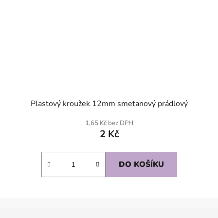
Plastový kroužek 12mm smetanový prádlový
1,65 Kč bez DPH
2 Kč
DO KOŠÍKU
Z