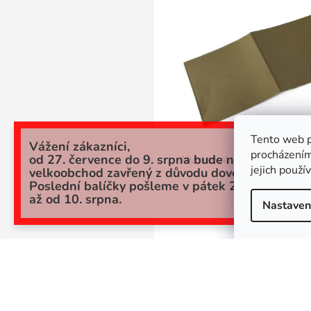
SKLADEM
Tento web p
Vážení zákazníci,
procházením
od 27. července do 9. srpna bude náš
Nylonová záplata 22 khak
jejich použí
velkoobchod zavřený z důvodu dovolené.
cm voděodolná
Poslední balíčky pošleme v pátek 24.7. a potom
až od 10. srpna.
65,29 Kč bez DPH
Nastaven
79 Kč
DO KOŠÍKU