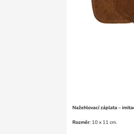
Nažehlovací záplata – imit
Rozměr
: 10 x 11 cm.