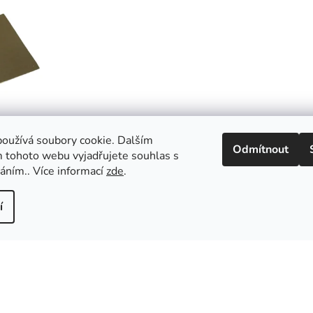
oužívá soubory cookie. Dalším
Odmítnout
 tohoto webu vyjadřujete souhlas s
i 10 x 20
váním.. Více informací
zde
.
í