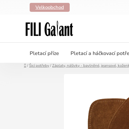
Přejít
Velkoobchod
na
obsah
Pletací příze
Pletací a háčkovací potř
Domů
/
Šicí potřeby
/
Záplaty, nášivky - bavlněné, jeansové, kožen