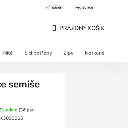
Přihlášení
Registrace
PRÁZDNÝ KOŠÍK
NÁKUPNÍ
KOŠÍK
Nitě
Šicí potřeby
Zipy
Netkané textilie
ce semiše
Skladem
(36 pár)
K3090066