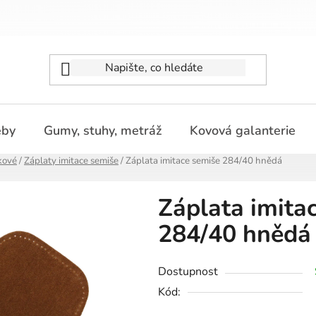
eby
Gumy, stuhy, metráž
Kovová galanterie
kové
/
Záplaty imitace semiše
/
Záplata imitace semiše 284/40 hnědá
Záplata imita
284/40 hnědá
Dostupnost
Kód: