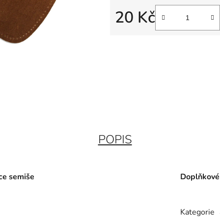
20 Kč
Měrná cena:
POPIS
ace semiše
Doplňkové
Kategorie