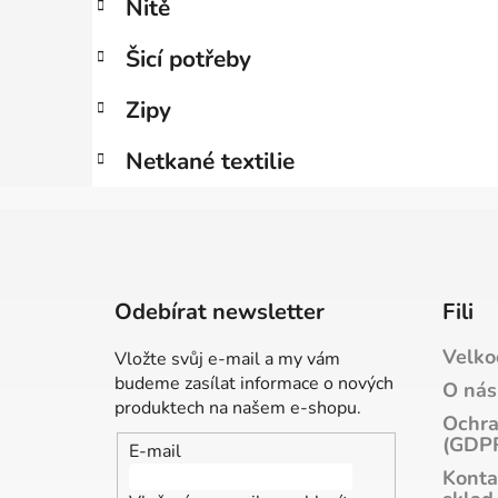
Nitě
í
p
Šicí potřeby
a
n
Zipy
e
Netkané textilie
l
Z
á
p
Odebírat newsletter
Fili
a
Velko
t
Vložte svůj e-mail a my vám
budeme zasílat informace o nových
í
O nás
produktech na našem e-shopu.
Ochra
(GDP
E-mail
Konta