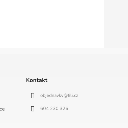
Kontakt
objednavky
@
fili.cz
604 230 326
ce