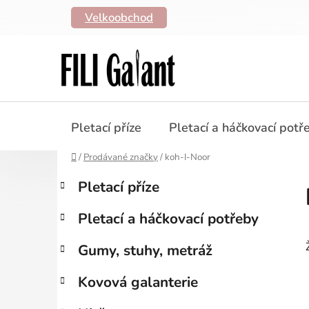
Přejít
Velkoobchod
na
obsah
Pletací příze
Pletací a háčkovací potř
Domů
/
Prodávané značky
/
koh-I-Noor
P
K
Přeskočit
Pletací příze
a
kategorie
o
t
s
Pletací a háčkovací potřeby
e
t
g
r
Gumy, stuhy, metráž
o
a
r
Kovová galanterie
i
n
e
n