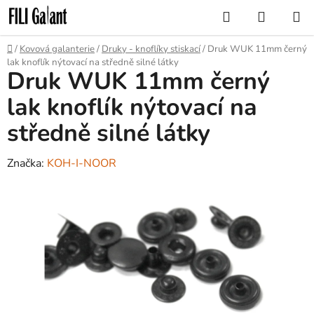
Přejít
Hledat
NÁKUP
na
KOŠÍK
obsah
Domů
/
Kovová galanterie
/
Druky - knoflíky stiskací
/
Druk WUK 11mm černý
lak knoflík nýtovací na středně silné látky
Druk WUK 11mm černý
lak knoflík nýtovací na
středně silné látky
Značka:
KOH-I-NOOR