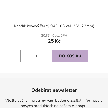
Knoflík kovový černý 943103 vel. 36" (23mm)
20,66 Kč bez DPH
25 Kč
DO KOŠÍKU
Z
á
Odebírat newsletter
p
a
Vložte svůj e-mail a my vám budeme zasílat informace o
t
nových produktech na našem e-shopu.