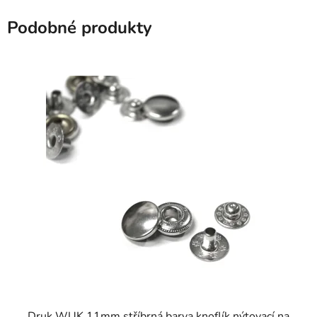
Podobné produkty
SKLADEM
Druk WUK 11mm stříbrná barva knoflík nýtovací na