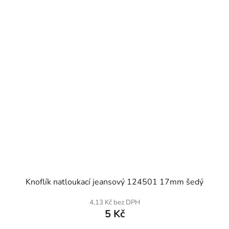
SKLADEM
Knoflík natloukací jeansový 124501 17mm šedý
4,13 Kč bez DPH
5 Kč