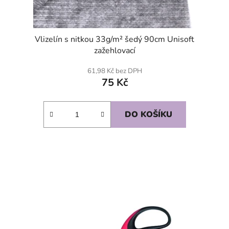
Vlizelín s nitkou 33g/m² šedý 90cm Unisoft
zažehlovací
61,98 Kč bez DPH
75 Kč
DO KOŠÍKU
SKLADEM