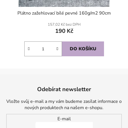
Plátno zažehlovací bílé pevné 160g/m2 90cm
157,02 Kč bez DPH
190 Kč
DO KOŠÍKU
Z
á
Odebírat newsletter
p
a
Vložte svůj e-mail a my vám budeme zasílat informace o
t
nových produktech na našem e-shopu.
í
E-mail