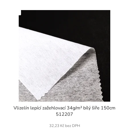
SKLADEM
Vlizelín lepící zažehlovací 34g/m² bílý šíře 150cm
512207
32,23 Kč bez DPH