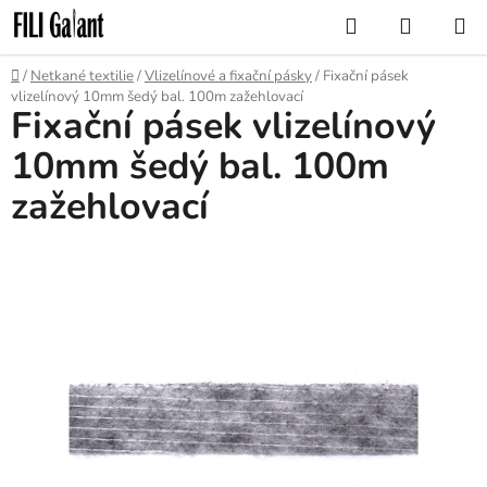
Přejít
Hledat
NÁKUP
na
KOŠÍK
obsah
Domů
/
Netkané textilie
/
Vlizelínové a fixační pásky
/
Fixační pásek
vlizelínový 10mm šedý bal. 100m zažehlovací
Fixační pásek vlizelínový
10mm šedý bal. 100m
zažehlovací