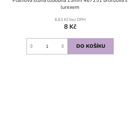
Plátnová stuha ozdobná 25mm 467251 bronzová s
lurexem
6,61 Kč bez DPH
8 Kč
DO KOŠÍKU
SKLADEM