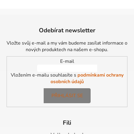
Z
á
Odebírat newsletter
p
a
Vložte svůj e-mail a my vám budeme zasílat informace o
t
nových produktech na našem e-shopu.
í
E-mail
Vložením e-mailu souhlasíte s
podmínkami ochrany
osobních údajů
PŘIHLÁSIT SE
Fili