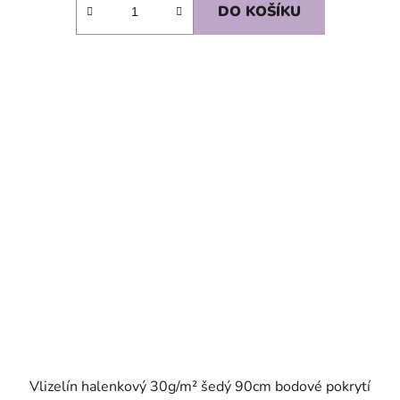
DO KOŠÍKU
SKLADEM
Vlizelín halenkový 30g/m² šedý 90cm bodové pokrytí