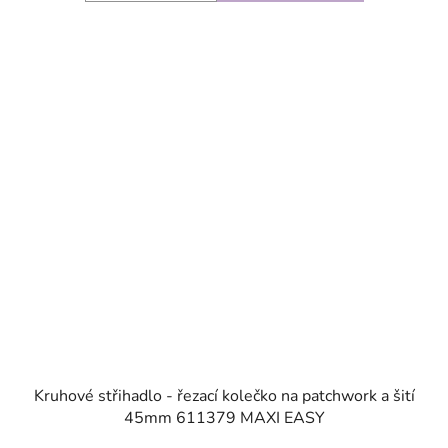
SKLADEM
Kruhové střihadlo - řezací kolečko na patchwork a šití
45mm 611379 MAXI EASY