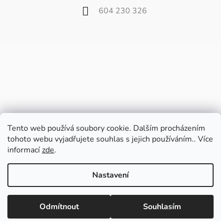
604 230 326
Tento web používá soubory cookie. Dalším procházením
tohoto webu vyjadřujete souhlas s jejich používáním.. Více
informací
zde
.
Vážení zákazníci,
od 27. července do 9. srpna bude náš
Nastavení
velkoobchod zavřený z důvodu dovolené.
Poslední balíčky pošleme v pátek 24.7. a
Vytvořil Shoptet
potom až od 10. srpna.
Odmítnout
Souhlasím
Copyright 2026
Fili.cz
. Všechna práva vyhrazena.
Upravit nastavení cookies