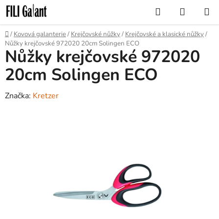
Přejít
Hledat
NÁKUP
na
KOŠÍK
obsah
Domů
/
Kovová galanterie
/
Krejčovské nůžky
/
Krejčovské a klasické nůžky
/
Nůžky krejčovské 972020 20cm Solingen ECO
Nůžky krejčovské 972020
20cm Solingen ECO
Značka:
Kretzer