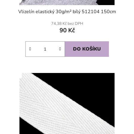
Vlizelín elastický 30g/m² bílý 512104 150cm
74,38 Kč bez DPH
90 Kč
DO KOŠÍKU
SKLADEM