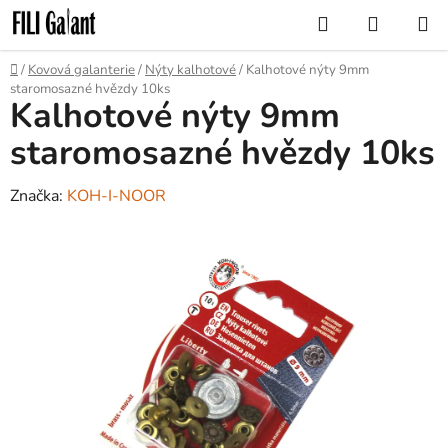
Přejít
Hledat
NÁKUP
na
KOŠÍK
obsah
Domů
/
Kovová galanterie
/
Nýty kalhotové
/
Kalhotové nýty 9mm
staromosazné hvězdy 10ks
Kalhotové nýty 9mm
staromosazné hvězdy 10ks
Značka:
KOH-I-NOOR