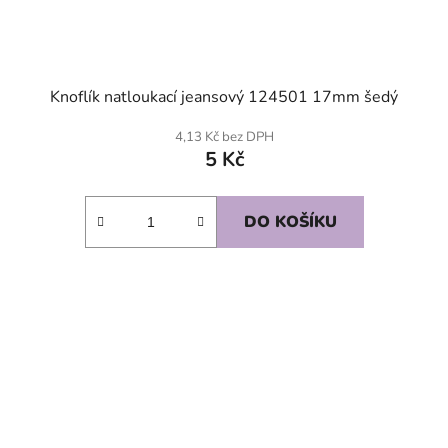
Knoflík natloukací jeansový 124501 17mm šedý
4,13 Kč bez DPH
5 Kč
DO KOŠÍKU
SKLADEM