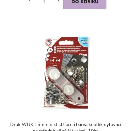
DO KOŠÍKU
SKLADEM
Druk WUK 15mm nikl stříbrná barva knoflík nýtovací
na středně silné látky bal. 10ks