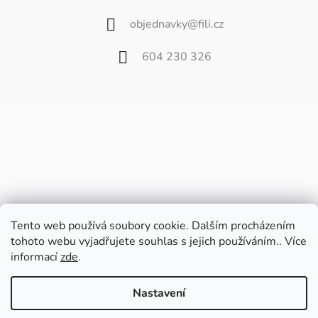
objednavky
@
fili.cz
604 230 326
Tento web používá soubory cookie. Dalším procházením
tohoto webu vyjadřujete souhlas s jejich používáním.. Více
informací
zde
.
Vážení zákazníci,
od 27. července do 9. srpna bude náš
Nastavení
velkoobchod zavřený z důvodu dovolené.