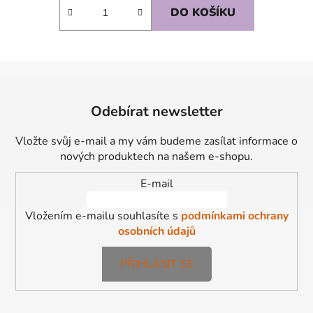
DO KOŠÍKU
Z
á
Odebírat newsletter
p
a
Vložte svůj e-mail a my vám budeme zasílat informace o
t
nových produktech na našem e-shopu.
í
E-mail
Vložením e-mailu souhlasíte s
podmínkami ochrany
osobních údajů
PŘIHLÁSIT SE