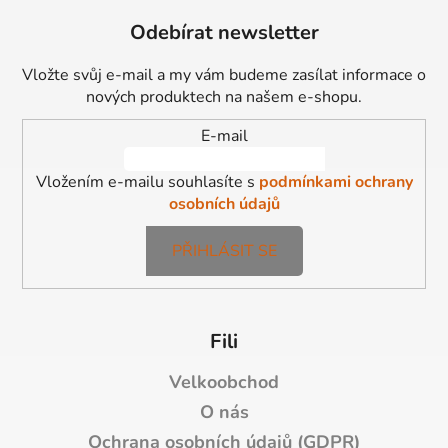
á
Odebírat newsletter
p
a
Vložte svůj e-mail a my vám budeme zasílat informace o
t
nových produktech na našem e-shopu.
í
E-mail
Vložením e-mailu souhlasíte s
podmínkami ochrany
osobních údajů
PŘIHLÁSIT SE
Fili
Velkoobchod
O nás
Ochrana osobních údajů (GDPR)