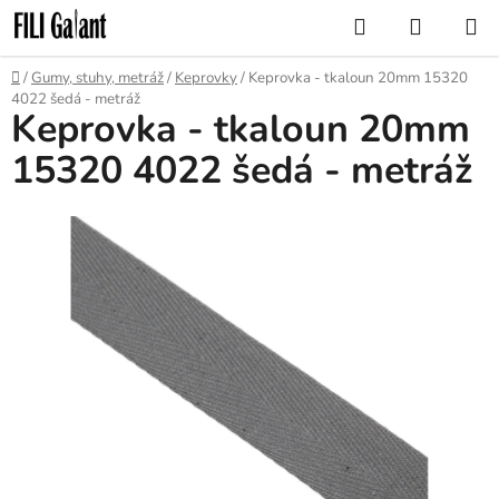
Přejít
Hledat
NÁKUP
na
KOŠÍK
obsah
Domů
/
Gumy, stuhy, metráž
/
Keprovky
/
Keprovka - tkaloun 20mm 15320
4022 šedá - metráž
Keprovka - tkaloun 20mm
15320 4022 šedá - metráž