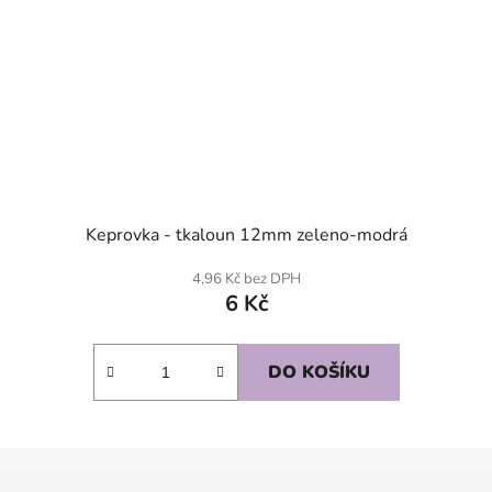
Keprovka - tkaloun 12mm zeleno-modrá
4,96 Kč bez DPH
6 Kč
DO KOŠÍKU
Z