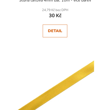
Stuha taftová 4mm bal. 10m - více barev
24,79 Kč bez DPH
30 Kč
DETAIL
SKLADEM