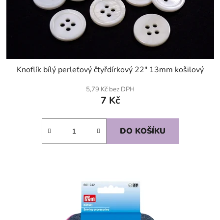
Knoflík bílý perleťový čtyřdírkový 22" 13mm košilový
5,79 Kč bez DPH
7 Kč
DO KOŠÍKU
SKLADEM