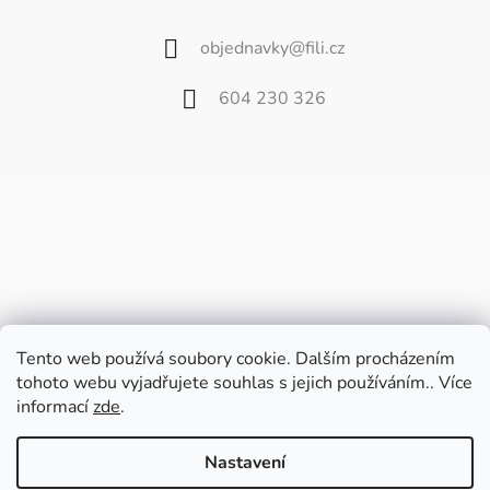
objednavky
@
fili.cz
604 230 326
Tento web používá soubory cookie. Dalším procházením
tohoto webu vyjadřujete souhlas s jejich používáním.. Více
informací
zde
.
Vážení zákazníci,
od 27. července do 9. srpna bude náš
Nastavení
velkoobchod zavřený z důvodu dovolené.