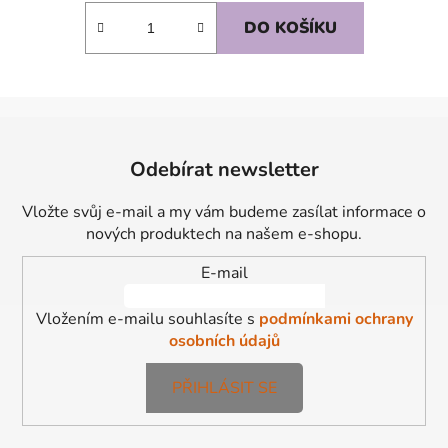
DO KOŠÍKU
Z
á
Odebírat newsletter
p
a
Vložte svůj e-mail a my vám budeme zasílat informace o
t
nových produktech na našem e-shopu.
í
E-mail
Vložením e-mailu souhlasíte s
podmínkami ochrany
osobních údajů
PŘIHLÁSIT SE