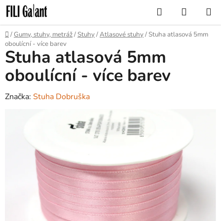
Přejít
Hledat
NÁKUP
na
KOŠÍK
obsah
Domů
/
Gumy, stuhy, metráž
/
Stuhy
/
Atlasové stuhy
/
Stuha atlasová 5mm
oboulícní - více barev
Stuha atlasová 5mm
oboulícní - více barev
Značka:
Stuha Dobruška