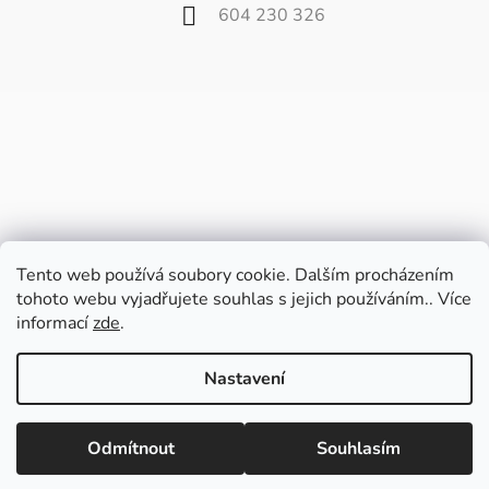
604 230 326
Tento web používá soubory cookie. Dalším procházením
tohoto webu vyjadřujete souhlas s jejich používáním.. Více
informací
zde
.
Vážení zákazníci,
od 27. července do 9. srpna bude náš
Nastavení
velkoobchod zavřený z důvodu dovolené.
Poslední balíčky pošleme v pátek 24.7. a
Vytvořil Shoptet
potom až od 10. srpna.
Odmítnout
Souhlasím
Copyright 2026
Fili.cz
. Všechna práva vyhrazena.
Upravit nastavení cookies