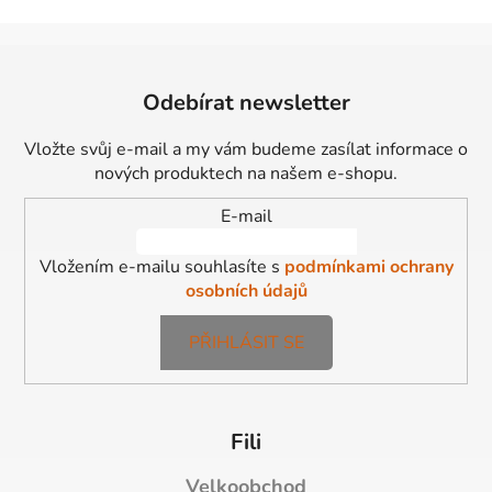
Z
á
Odebírat newsletter
p
a
Vložte svůj e-mail a my vám budeme zasílat informace o
t
nových produktech na našem e-shopu.
í
E-mail
Vložením e-mailu souhlasíte s
podmínkami ochrany
osobních údajů
PŘIHLÁSIT SE
Fili
Velkoobchod