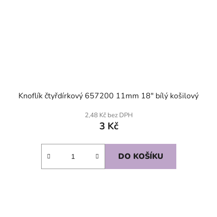
Knoflík čtyřdírkový 657200 11mm 18" bílý košilový
2,48 Kč bez DPH
3 Kč
DO KOŠÍKU
SKLADEM