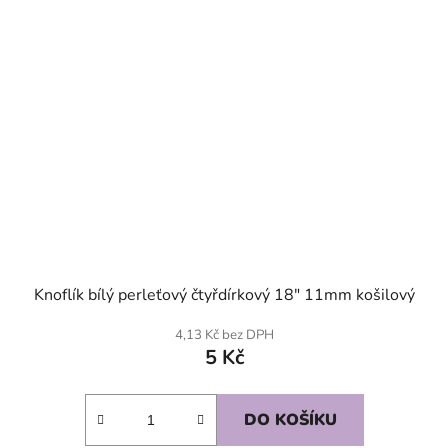
Knoflík bílý perleťový čtyřdírkový 18" 11mm košilový
4,13 Kč bez DPH
5 Kč
DO KOŠÍKU