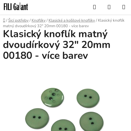
Přejít
Hledat
NÁKUP
na
KOŠÍK
obsah
Domů
/
Šicí potřeby
/
Knoflíky
/
Klasické a košilové knoflíky
/
Klasický knoflík
matný dvoudírkový 32" 20mm 00180 - více barev
Klasický knoflík matný
dvoudírkový 32" 20mm
00180 - více barev