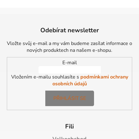
Z
á
Odebírat newsletter
p
a
Vložte svůj e-mail a my vám budeme zasílat informace o
t
nových produktech na našem e-shopu.
í
E-mail
Vložením e-mailu souhlasíte s
podmínkami ochrany
osobních údajů
PŘIHLÁSIT SE
Fili
Velkoobchod