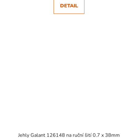
DETAIL
SKLADEM
Jehly Galant 126148 na ruční šití 0.7 x 38mm