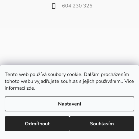
604 230 326
Tento web používá soubory cookie. Dalším procházením
tohoto webu vyjadřujete souhlas s jejich používáním.. Více
informací
zde
.
Vážení zákazníci,
od 27. července do 9. srpna bude náš
Nastavení
velkoobchod zavřený z důvodu dovolené.
Poslední balíčky pošleme v pátek 24.7. a
potom až od 10. srpna.
Vytvořil Shoptet
Odmítnout
Souhlasím
Copyright 2026
Fili.cz
. Všechna práva vyhrazena.
Upravit nastavení cookies