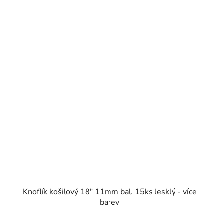
SKLADEM
Knoflík košilový 18" 11mm bal. 15ks lesklý - více
barev