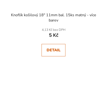
Knoflík košilový 18" 11mm bal. 15ks matný - více
barev
4,13 Kč bez DPH
5 Kč
DETAIL
SKLADEM