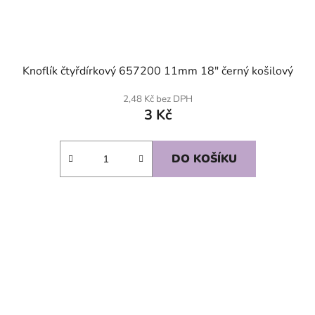
Knoflík čtyřdírkový 657200 11mm 18" černý košilový
2,48 Kč bez DPH
3 Kč
DO KOŠÍKU
SKLADEM