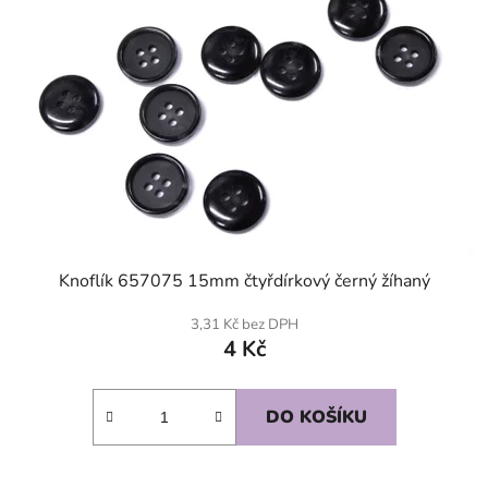
Knoflík 657075 15mm čtyřdírkový černý žíhaný
3,31 Kč bez DPH
4 Kč
DO KOŠÍKU