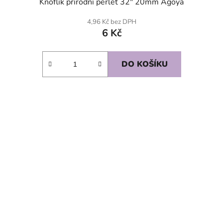
Knoflík přírodní perleť 32" 20mm Agoya
4,96 Kč bez DPH
6 Kč
DO KOŠÍKU
SKLADEM