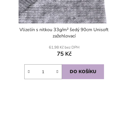
Vlizelín s nitkou 33g/m² šedý 90cm Unisoft
zažehlovací
61,98 Kč bez DPH
75 Kč
DO KOŠÍKU
SKLADEM