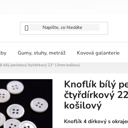
eby
Gumy, stuhy, metráž
Kovová galanterie
ík bílý perleťový čtyřdírkový 22" 13mm košilový
Knoflík bílý p
čtyřdírkový 
košilový
Knoflík 4 dírkový s okraje