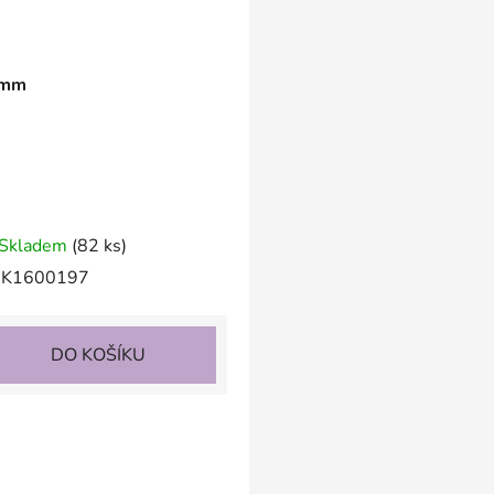
3mm
Skladem
(82 ks)
K1600197
DO KOŠÍKU