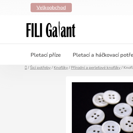
Přejít
Velkoobchod
na
obsah
Pletací příze
Pletací a háčkovací potř
Domů
/
Šicí potřeby
/
Knoflíky
/
Přírodní a perleťové knoflíky
/
Knofl