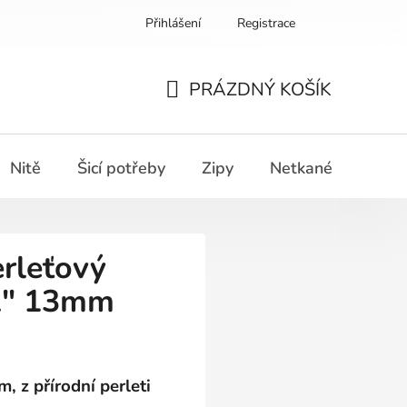
Přihlášení
Registrace
PRÁZDNÝ KOŠÍK
NÁKUPNÍ
KOŠÍK
Nitě
Šicí potřeby
Zipy
Netkané textilie
erleťový
22" 13mm
m, z přírodní perleti