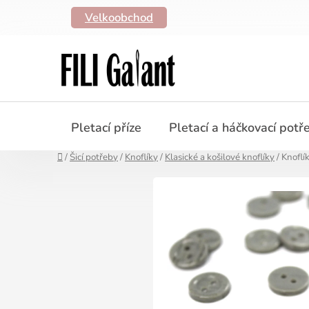
Přejít
Velkoobchod
na
obsah
Pletací příze
Pletací a háčkovací potř
Domů
/
Šicí potřeby
/
Knoflíky
/
Klasické a košilové knoflíky
/
Knoflí