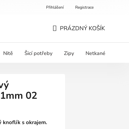
Přihlášení
Registrace
PRÁZDNÝ KOŠÍK
NÁKUPNÍ
KOŠÍK
Nitě
Šicí potřeby
Zipy
Netkané textilie
vý
11mm 02
ý knoflík s okrajem.