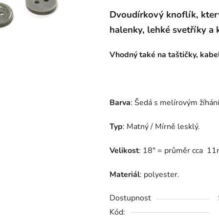
Dvoudírkový knoflík, který
halenky, lehké svetříky a 
Vhodný také na taštičky, kabe
Barva
: Šedá s melírovým žíhá
Typ
: Matný / Mírně lesklý.
Velikost
: 18" = průměr cca 1
Materiál
: polyester.
Dostupnost
Kód: