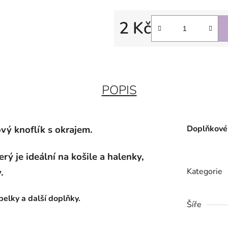
2 Kč
Měrná cena:
POPIS
ový knoflík s okrajem.
Doplňkové
rý je ideální na košile a halenky,
.
Kategorie
belky a další doplňky.
Šíře