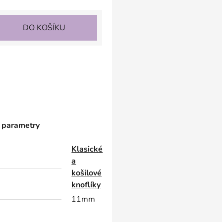
DO KOŠÍKU
 parametry
Klasické
a
košilové
knoflíky
11mm