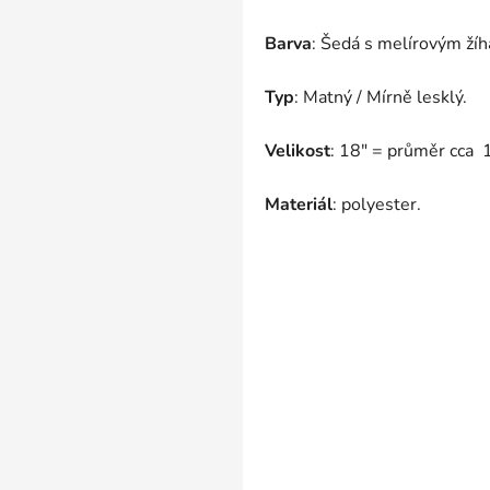
Barva
: Šedá s melírovým ží
Typ
: Matný / Mírně lesklý.
Velikost
: 18" = průměr cca
Materiál
: polyester.