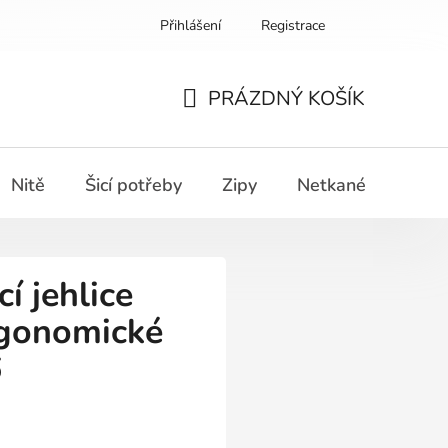
Přihlášení
Registrace
PRÁZDNÝ KOŠÍK
NÁKUPNÍ
KOŠÍK
Nitě
Šicí potřeby
Zipy
Netkané textilie
í jehlice
gonomické
6