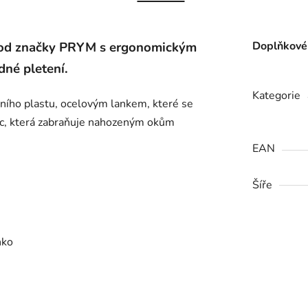
e od značky PRYM s ergonomickým
Doplňkové
dné pletení.
Kategorie
itního plastu, ocelovým lankem, které se
lic, která zabraňuje nahozeným okům
EAN
Šíře
nko