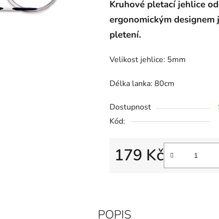
Kruhové pletací jehlice 
ergonomickým designem j
pletení.
Velikost jehlice: 5mm
Délka lanka: 80cm
Dostupnost
Kód:
179 Kč
Měrná cena:
POPIS