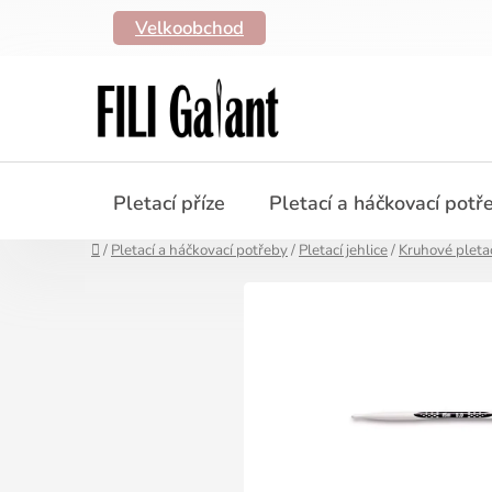
Přejít
Velkoobchod
na
obsah
Pletací příze
Pletací a háčkovací potř
Domů
/
Pletací a háčkovací potřeby
/
Pletací jehlice
/
Kruhové pletac