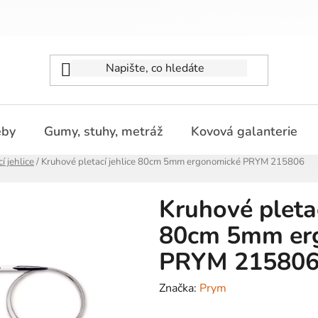
eby
Gumy, stuhy, metráž
Kovová galanterie
í jehlice
/
Kruhové pletací jehlice 80cm 5mm ergonomické PRYM 215806
Kruhové pletac
80cm 5mm er
PRYM 21580
Značka:
Prym