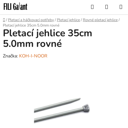
Přejít
Hledat
NÁKUP
na
KOŠÍK
obsah
Domů
/
Pletací a háčkovací potřeby
/
Pletací jehlice
/
Rovné pletací jehlice
/
Pletací jehlice 35cm 5.0mm rovné
Pletací jehlice 35cm
5.0mm rovné
Značka:
KOH-I-NOOR