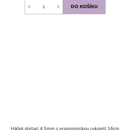
DO KOŠÍKU
SKLADEM
Háček pletací 4.5mm s ergonomickou rukojetí 16cm