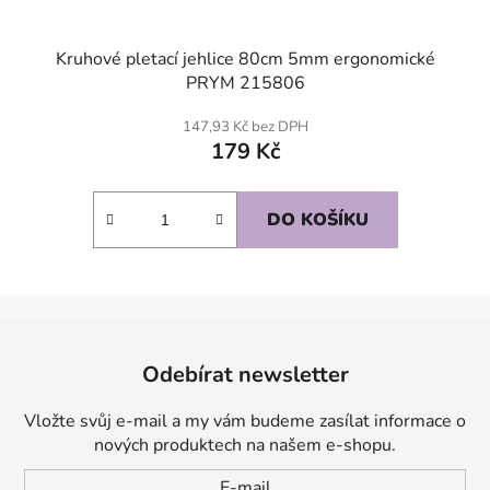
Kruhové pletací jehlice 80cm 5mm ergonomické
PRYM 215806
147,93 Kč bez DPH
179 Kč
DO KOŠÍKU
Z
á
Odebírat newsletter
p
a
Vložte svůj e-mail a my vám budeme zasílat informace o
t
nových produktech na našem e-shopu.
í
E-mail