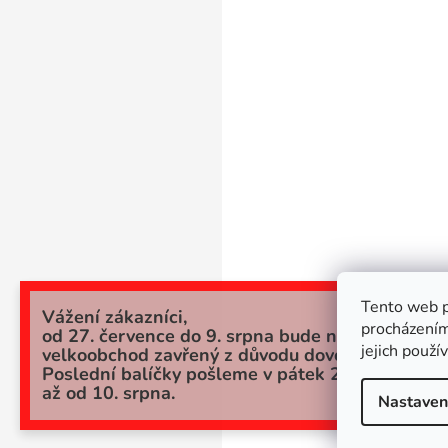
Tento web p
Vážení zákazníci,
procházením
od 27. července do 9. srpna bude náš
jejich použí
velkoobchod zavřený z důvodu dovolené.
Poslední balíčky pošleme v pátek 24.7. a potom
až od 10. srpna.
Nastaven