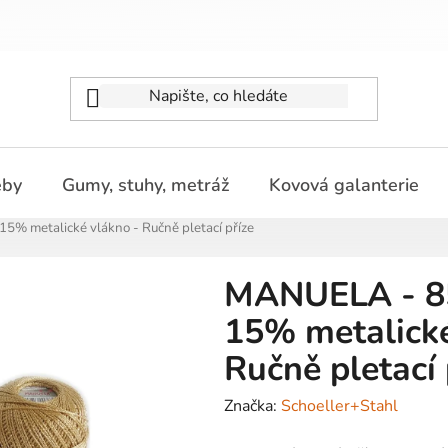
eby
Gumy, stuhy, metráž
Kovová galanterie
% metalické vlákno - Ručně pletací příze
MANUELA - 85
15% metalické
Ručně pletací 
Značka:
Schoeller+Stahl