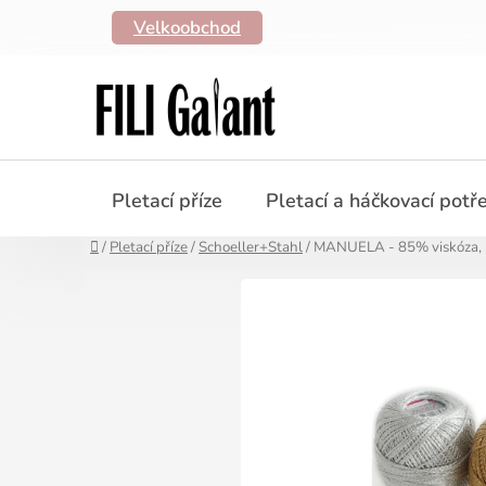
Přejít
Velkoobchod
na
obsah
Pletací příze
Pletací a háčkovací potř
Domů
/
Pletací příze
/
Schoeller+Stahl
/
MANUELA - 85% viskóza, 15