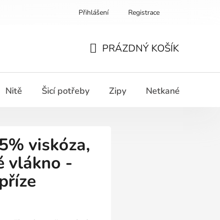
Přihlášení
Registrace
PRÁZDNÝ KOŠÍK
NÁKUPNÍ
KOŠÍK
Nitě
Šicí potřeby
Zipy
Netkané textilie
% viskóza,
 vlákno -
příze