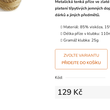
Metalická tenká příze ve zlaté 
pletení třpytivých jemných do
dárků a jiných předmětů.
Materiál: 85% viskóza, 15
Délka příze v klubku:
110
Gramáž klubka:
25g
ZVOLTE VARIANTU
Kód:
129 Kč
Měrná cena: