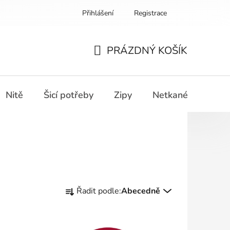
Přihlášení
Registrace
PRÁZDNÝ KOŠÍK
NÁKUPNÍ
KOŠÍK
Nitě
Šicí potřeby
Zipy
Netkané textilie
Ř
Řadit podle:
Abecedně
a
z
e