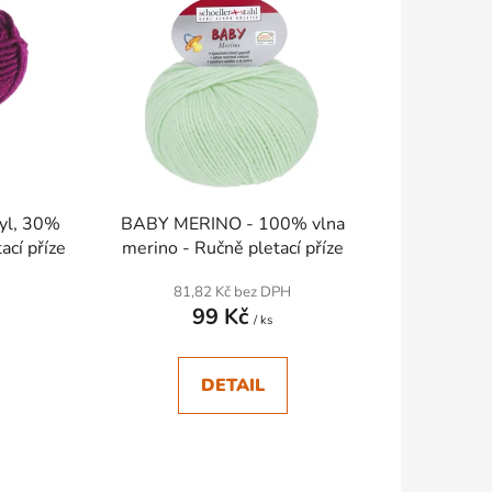
n
í
p
r
o
d
u
k
yl, 30%
BABY MERINO - 100% vlna
t
ací příze
merino - Ručně pletací příze
ů
81,82 Kč bez DPH
99 Kč
/ ks
DETAIL
SKLADEM