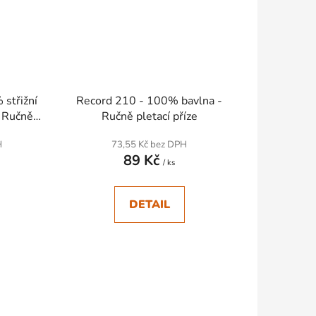
třižní
Record 210 - 100% bavlna -
- Ručně
Ručně pletací příze
H
73,55 Kč bez DPH
89 Kč
/ ks
DETAIL