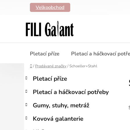
Přejít
Velkoobchod
na
obsah
Pletací příze
Pletací a háčkovací potř
Domů
/
Prodávané značky
/
Schoeller+Stahl
P
K
Přeskočit
Pletací příze
a
kategorie
o
t
s
Pletací a háčkovací potřeby
e
t
g
r
Gumy, stuhy, metráž
o
a
r
Kovová galanterie
i
n
e
n