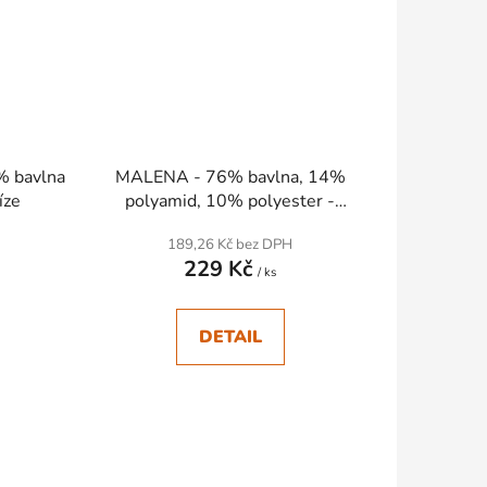
 bavlna
MALENA - 76% bavlna, 14%
íze
polyamid, 10% polyester -
Ručně pletací příze
189,26 Kč bez DPH
229 Kč
/ ks
DETAIL