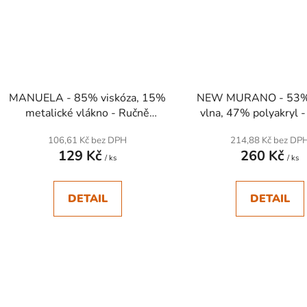
MANUELA - 85% viskóza, 15%
NEW MURANO - 53% s
metalické vlákno - Ručně
vlna, 47% polyakryl 
pletací příze
pletací příze
106,61 Kč bez DPH
214,88 Kč bez DP
129 Kč
260 Kč
/ ks
/ ks
DETAIL
DETAIL
SKLADEM