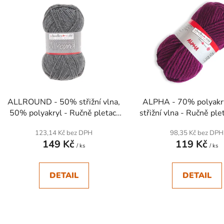
ý
p
s
p
r
o
d
ALLROUND - 50% střižní vlna,
ALPHA - 70% polyakr
u
50% polyakryl - Ručně pletací
střižní vlna - Ručně plet
k
příze
t
123,14 Kč bez DPH
98,35 Kč bez DPH
149 Kč
119 Kč
ů
/ ks
/ ks
DETAIL
DETAIL
SKLADEM
SKLADEM