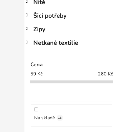
Nitě
í
p
Šicí potřeby
i
a
n
Zipy
e
Netkané textilie
l
Cena
59
Kč
260
Kč
Na skladě
15