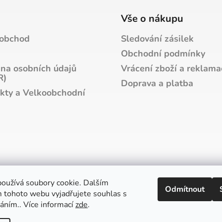
a
c
Vše o nákupu
í
p
obchod
Sledování zásilek
r
Obchodní podmínky
v
na osobních údajů
Vrácení zboží a reklama
k
R)
y
Doprava a platba
v
kty a Velkoobchodní
ý
p
i
s
u
oužívá soubory cookie. Dalším
Odmítnout
 tohoto webu vyjadřujete souhlas s
váním.. Více informací
zde
.