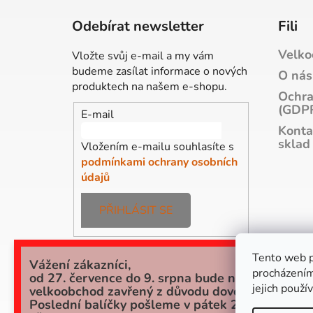
á
p
Odebírat newsletter
Fili
a
Velko
t
Vložte svůj e-mail a my vám
budeme zasílat informace o nových
í
O nás
produktech na našem e-shopu.
Ochra
(GDP
E-mail
Konta
sklad
Vložením e-mailu souhlasíte s
podmínkami ochrany osobních
údajů
PŘIHLÁSIT SE
Tento web p
Vážení zákazníci,
procházením
od 27. července do 9. srpna bude náš
jejich použí
velkoobchod zavřený z důvodu dovolené.
Poslední balíčky pošleme v pátek 24.7. a potom