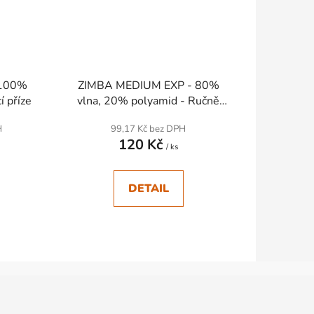
 100%
ZIMBA MEDIUM EXP - 80%
í příze
vlna, 20% polyamid - Ručně
pletací příze
H
99,17 Kč bez DPH
120 Kč
/ ks
DETAIL