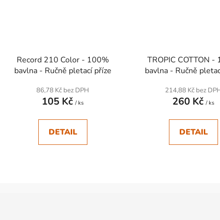
Record 210 Color - 100%
TROPIC COTTON -
bavlna - Ručně pletací příze
bavlna - Ručně pletac
86,78 Kč bez DPH
214,88 Kč bez DP
105 Kč
260 Kč
/ ks
/ ks
DETAIL
DETAIL
O
v
l
á
d