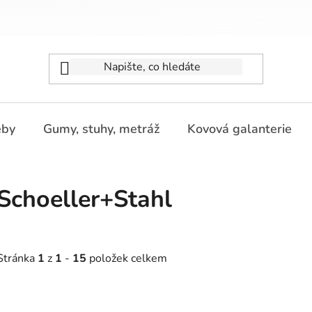
eby
Gumy, stuhy, metráž
Kovová galanterie
Schoeller+Stahl
Stránka
1
z
1
-
15
položek celkem
V
SKLADEM
SKLADEM