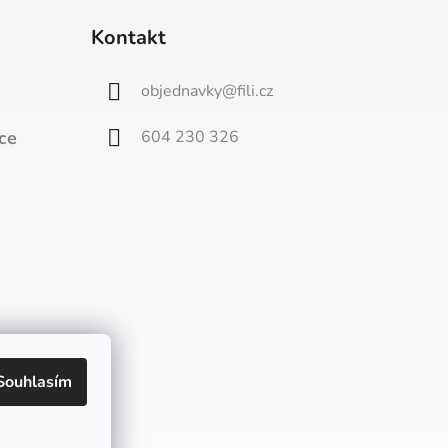
Kontakt
objednavky
@
fili.cz
604 230 326
ce
Souhlasím