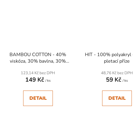
BAMBOU COTTON - 40%
HIT - 100% polyakryl 
viskóza, 30% bavlna, 30%
pletací příze
polyakryl - Ručně pletací příze
123,14 Kč bez DPH
48,76 Kč bez DPH
149 Kč
59 Kč
/ ks
/ ks
DETAIL
DETAIL
SKLADEM
SKLADEM