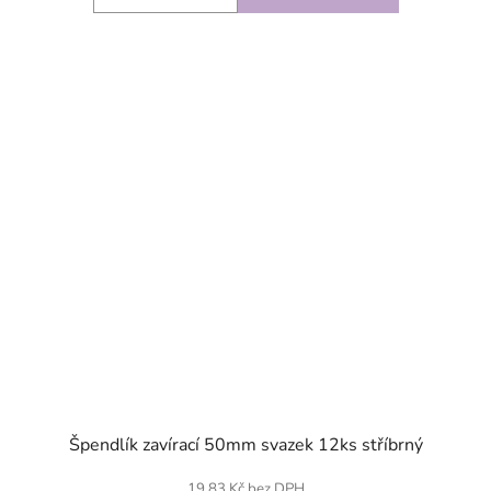
SKLADEM
Špendlík zavírací 50mm svazek 12ks stříbrný
19,83 Kč bez DPH