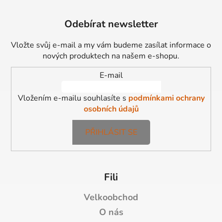
Z
á
Odebírat newsletter
p
a
Vložte svůj e-mail a my vám budeme zasílat informace o
t
nových produktech na našem e-shopu.
í
E-mail
Vložením e-mailu souhlasíte s
podmínkami ochrany
osobních údajů
PŘIHLÁSIT SE
Fili
Velkoobchod
O nás