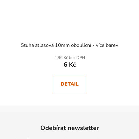
Stuha atlasová 10mm oboulícní - více barev
4,96 Kč bez DPH
6 Kč
DETAIL
Z
á
Odebírat newsletter
p