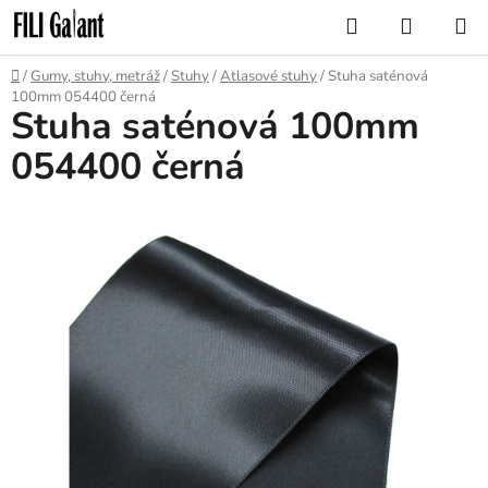
Přejít
Hledat
NÁKUP
na
KOŠÍK
obsah
Domů
/
Gumy, stuhy, metráž
/
Stuhy
/
Atlasové stuhy
/
Stuha saténová
100mm 054400 černá
Stuha saténová 100mm
054400 černá