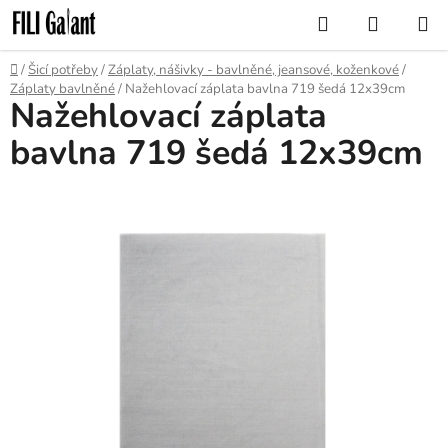
Přejít
Hledat
NÁKUP
na
KOŠÍK
obsah
Domů
/
Šicí potřeby
/
Záplaty, nášivky - bavlněné, jeansové, koženkové
/
Záplaty bavlněné
/
Nažehlovací záplata bavlna 719 šedá 12x39cm
Nažehlovací záplata
bavlna 719 šedá 12x39cm