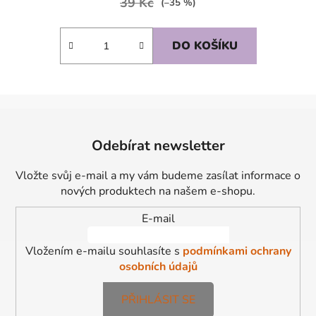
39 Kč
(–35 %)
DO KOŠÍKU
Z
á
Odebírat newsletter
p
a
Vložte svůj e-mail a my vám budeme zasílat informace o
t
nových produktech na našem e-shopu.
í
E-mail
Vložením e-mailu souhlasíte s
podmínkami ochrany
osobních údajů
PŘIHLÁSIT SE