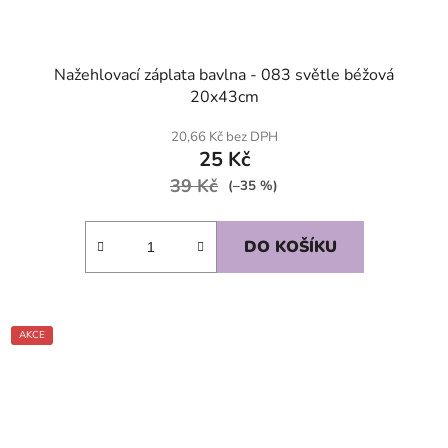
Nažehlovací záplata bavlna - 083 světle béžová
20x43cm
20,66 Kč bez DPH
25 Kč
39 Kč
(–35 %)
DO KOŠÍKU
AKCE
SKLADEM