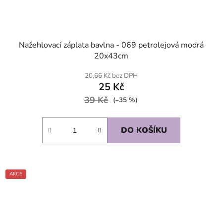
Nažehlovací záplata bavlna - 069 petrolejová modrá
20x43cm
20,66 Kč bez DPH
25 Kč
39 Kč
(–35 %)
DO KOŠÍKU
AKCE
SKLADEM