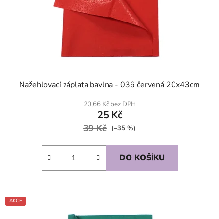
Nažehlovací záplata bavlna - 036 červená 20x43cm
20,66 Kč bez DPH
25 Kč
39 Kč
(–35 %)
DO KOŠÍKU
AKCE
SKLADEM