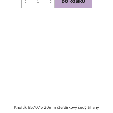
DO KOŠÍKU
SKLADEM
Knoflík 657075 20mm čtyřdírkový šedý žíhaný