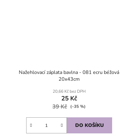
Nažehlovací záplata bavlna - 081 ecru béžová
20x43cm
20,66 Kč bez DPH
25 Kč
39 Kč
(–35 %)
DO KOŠÍKU