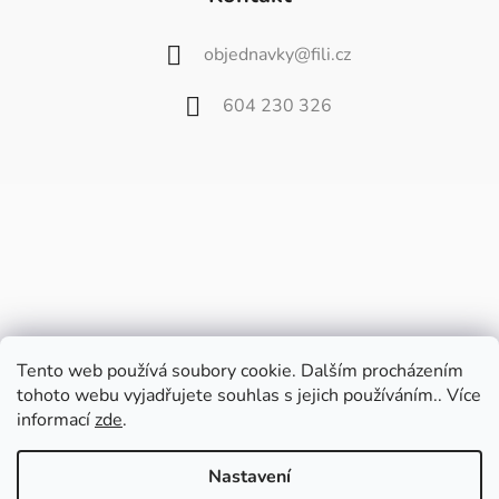
objednavky
@
fili.cz
604 230 326
Tento web používá soubory cookie. Dalším procházením
tohoto webu vyjadřujete souhlas s jejich používáním.. Více
informací
zde
.
Vážení zákazníci,
od 27. července do 9. srpna bude náš
Nastavení
velkoobchod zavřený z důvodu dovolené.