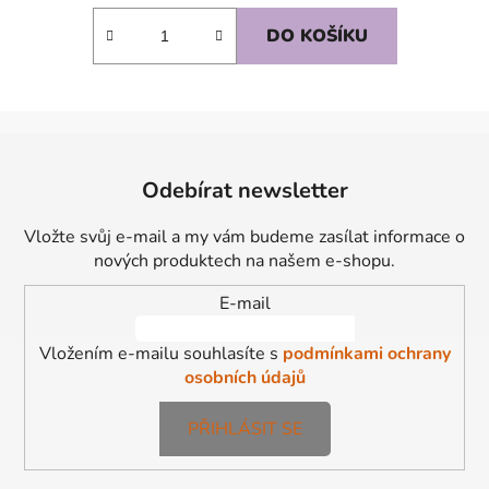
DO KOŠÍKU
Z
á
Odebírat newsletter
p
a
Vložte svůj e-mail a my vám budeme zasílat informace o
t
nových produktech na našem e-shopu.
í
E-mail
Vložením e-mailu souhlasíte s
podmínkami ochrany
osobních údajů
PŘIHLÁSIT SE