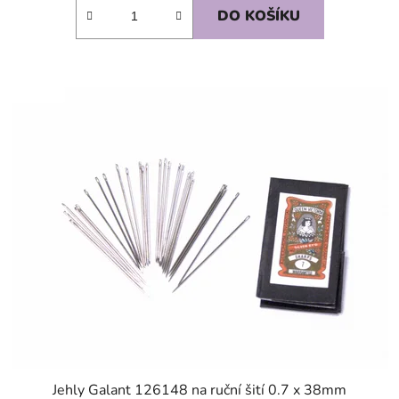
DO KOŠÍKU
SKLADEM
Jehly Galant 126148 na ruční šití 0.7 x 38mm