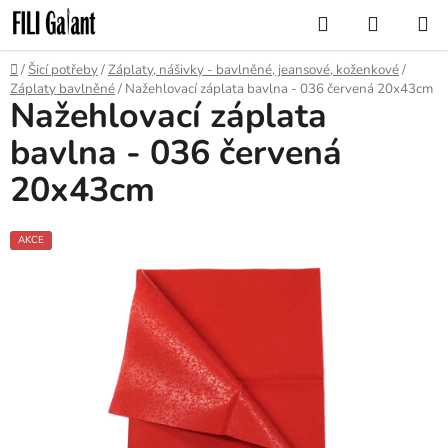
Přejít
Hledat
NÁKUP
na
KOŠÍK
obsah
Domů
/
Šicí potřeby
/
Záplaty, nášivky - bavlněné, jeansové, koženkové
/
Záplaty bavlněné
/
Nažehlovací záplata bavlna - 036 červená 20x43cm
Nažehlovací záplata
bavlna - 036 červená
20x43cm
AKCE