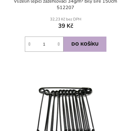
Vlizelín lepící zažehlovací 34g/m² bílý šíře 150cm
512207
32,23 Kč bez DPH
39 Kč
DO KOŠÍKU
SKLADEM