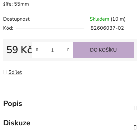
šíře: 55mm
Dostupnost
Skladem
(10 m)
Kód:
82606037-02
59 Kč
DO KOŠÍKU
Měrná cena:
Sdílet
Popis
Diskuze