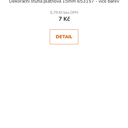
Dekorační stuha plátnová 15mm 653157 - více barev
5,79 Kč bez DPH
7 Kč
DETAIL
SKLADEM