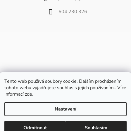
604 230 326
Tento web používá soubory cookie. Dalším procházením
tohoto webu vyjadřujete souhlas s jejich používáním.. Více
informací
zde
.
Vážení zákazníci,
od 27. července do 9. srpna bude náš
Nastavení
velkoobchod zavřený z důvodu dovolené.
Poslední balíčky pošleme v pátek 24.7. a
Vytvořil Shoptet
potom až od 10. srpna.
Odmítnout
Souhlasím
Copyright 2026
Fili.cz
. Všechna práva vyhrazena.