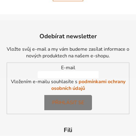
Z
á
Odebírat newsletter
p
a
Vložte svůj e-mail a my vám budeme zasílat informace o
t
nových produktech na našem e-shopu.
í
E-mail
Vložením e-mailu souhlasíte s
podmínkami ochrany
osobních údajů
PŘIHLÁSIT SE
Fili