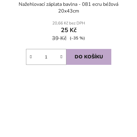
Nažehlovací záplata bavlna - 081 ecru béžová
20x43cm
20,66 Kč bez DPH
25 Kč
39 Kč
(–35 %)
DO KOŠÍKU
SKLADEM