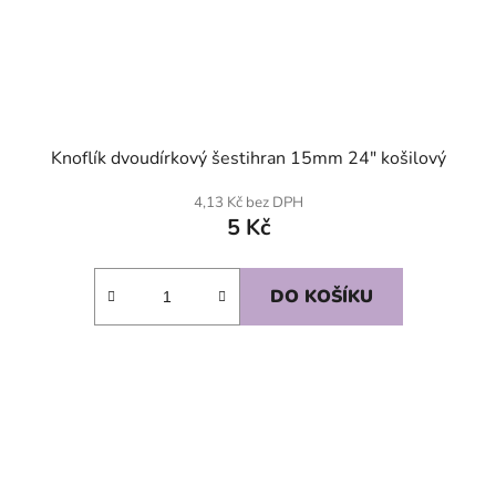
Knoflík dvoudírkový šestihran 15mm 24" košilový
4,13 Kč bez DPH
5 Kč
DO KOŠÍKU
SKLADEM