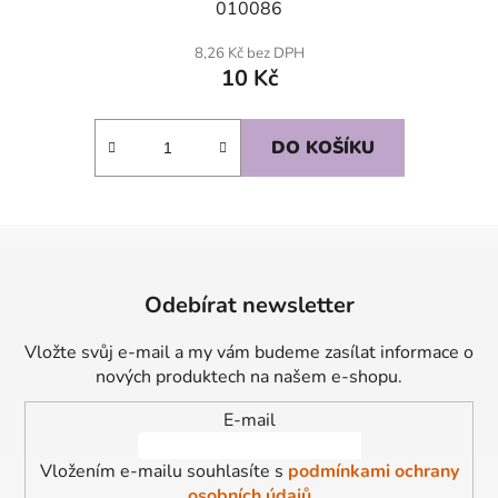
010086
8,26 Kč bez DPH
10 Kč
DO KOŠÍKU
Z
á
Odebírat newsletter
p
a
Vložte svůj e-mail a my vám budeme zasílat informace o
t
nových produktech na našem e-shopu.
í
E-mail
Vložením e-mailu souhlasíte s
podmínkami ochrany
osobních údajů