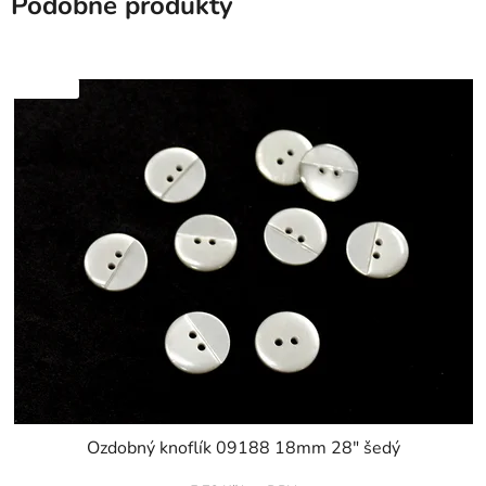
Podobné produkty
SKLADEM
Ozdobný knoflík 09188 18mm 28" šedý