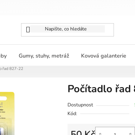
eby
Gumy, stuhy, metráž
Kovová galanterie
lo řad 827-22
Počítadlo řad
Dostupnost
Kód:
50 Kč