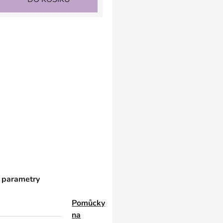
 parametry
Pomůcky
na