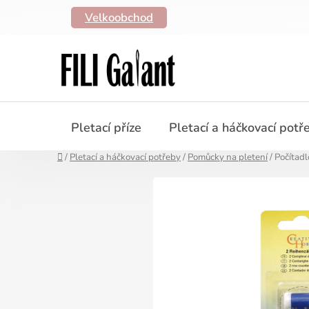
Přejít
Velkoobchod
na
obsah
Pletací příze
Pletací a háčkovací potř
Domů
/
Pletací a háčkovací potřeby
/
Pomůcky na pletení
/
Počítad