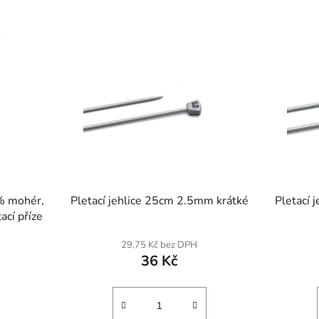
SKLADEM
SKLADEM
% mohér,
Pletací jehlice 25cm 2.5mm krátké
ací příze
29,75 Kč bez DPH
36 Kč