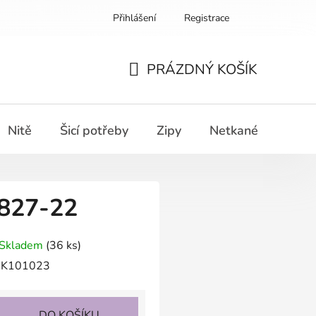
Přihlášení
Registrace
PRÁZDNÝ KOŠÍK
NÁKUPNÍ
KOŠÍK
Nitě
Šicí potřeby
Zipy
Netkané textilie
 827-22
Skladem
(36 ks)
K101023
DO KOŠÍKU